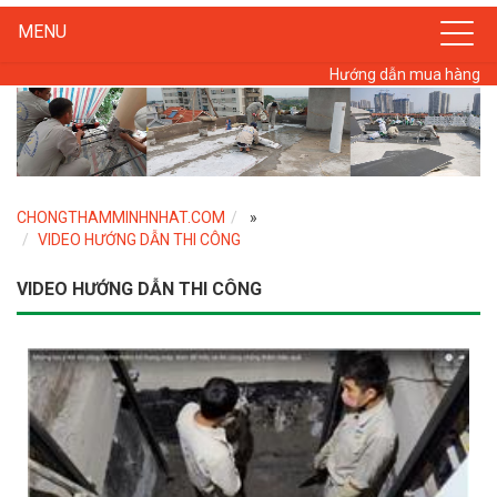
MENU
Hướng dẫn mua hàng
CHONGTHAMMINHNHAT.COM
»
VIDEO HƯỚNG DẪN THI CÔNG
VIDEO HƯỚNG DẪN THI CÔNG