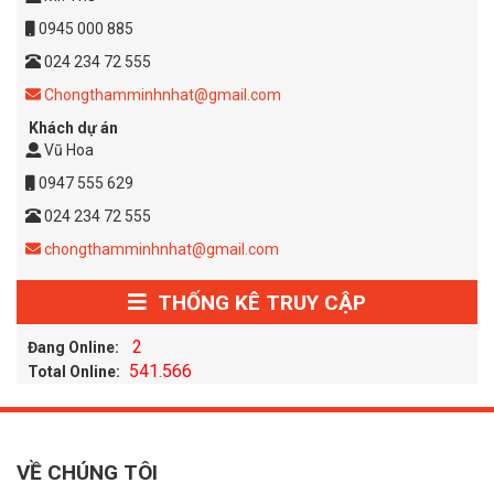
0945 000 885
024 234 72 555
Chongthamminhnhat@gmail.com
Khách dự án
Vũ Hoa
0947 555 629
024 234 72 555
chongthamminhnhat@gmail.com
THỐNG KÊ TRUY CẬP
2
Đang Online:
541.566
Total Online:
VỀ CHÚNG TÔI