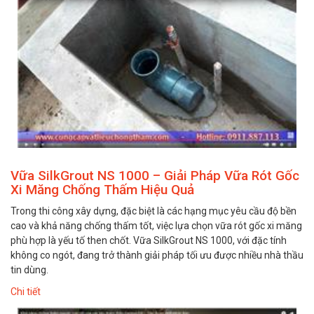
Vữa SilkGrout NS 1000 – Giải Pháp Vữa Rót Gốc
Xi Măng Chống Thấm Hiệu Quả
Trong thi công xây dựng, đặc biệt là các hạng mục yêu cầu độ bền
cao và khả năng chống thấm tốt, việc lựa chọn vữa rót gốc xi măng
phù hợp là yếu tố then chốt. Vữa SilkGrout NS 1000, với đặc tính
không co ngót, đang trở thành giải pháp tối ưu được nhiều nhà thầu
tin dùng.
Chi tiết