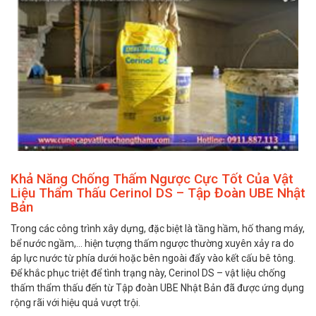
Khả Năng Chống Thấm Ngược Cực Tốt Của Vật
Liệu Thẩm Thấu Cerinol DS – Tập Đoàn UBE Nhật
Bản
Trong các công trình xây dựng, đặc biệt là tầng hầm, hố thang máy,
bể nước ngầm,… hiện tượng thấm ngược thường xuyên xảy ra do
áp lực nước từ phía dưới hoặc bên ngoài đẩy vào kết cấu bê tông.
Để khắc phục triệt để tình trạng này, Cerinol DS – vật liệu chống
thấm thẩm thấu đến từ Tập đoàn UBE Nhật Bản đã được ứng dụng
rộng rãi với hiệu quả vượt trội.