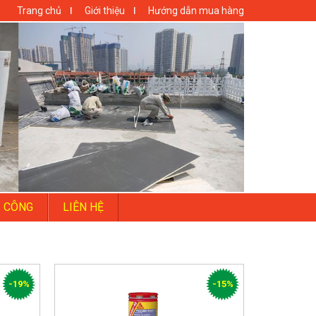
Trang chủ
Giới thiệu
Hướng dẫn mua hàng
I CÔNG
LIÊN HỆ
-19%
-15%