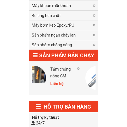
Máy khoan mũi khoan
Bulong hoa chất
Máy bơm keo Epoxy/PU
Sản phẩm ngăn cháy lan
Sản phẩm chống nóng
SẢN PHẨM BÁN CHẠY
Tấm chống
Keo chống
nóng GM
cháy Hilti Cp
606 Grey
Liên hệ
Liên hệ
HỖ TRỢ BÁN HÀNG
Hỗ trợ kỹ thuật
24/7