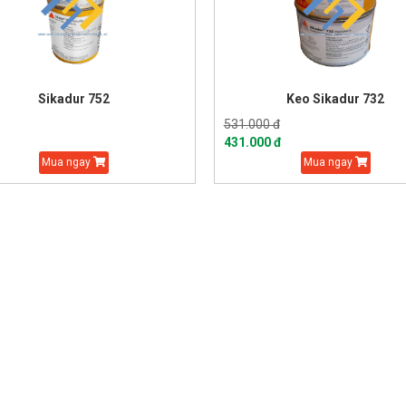
Sikadur 752
Keo Sikadur 732
531.000 đ
431.000 đ
Mua ngay
Mua ngay