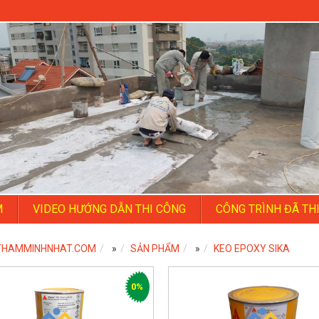
M
VIDEO HƯỚNG DẪN THI CÔNG
CÔNG TRÌNH ĐÃ TH
THAMMINHNHAT.COM
»
SẢN PHẨM
»
KEO EPOXY SIKA
0%