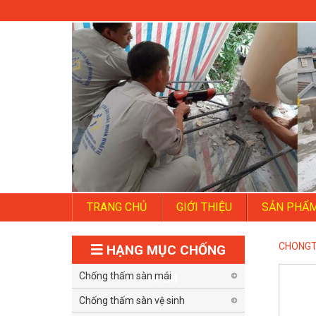
TRANG CHỦ
GIỚI THIỆU
SẢN PHẨ
CHONG
HẠNG MỤC CHỐNG
Chống thấm sàn mái
THẤM
Chống thấm sàn vệ sinh