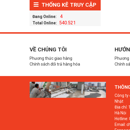
THỐNG KÊ TRUY CẬP
4
Đang Online:
540.521
Total Online:
VỀ CHÚNG TÔI
HƯỚN
Phương thức giao hàng
Phương 
Chính sách đổi trả hàng hóa
Chính sá
THÔNG 
Công ty 
Nhật
Địa chỉ:
Hà Nội
Hotline:
Email: 