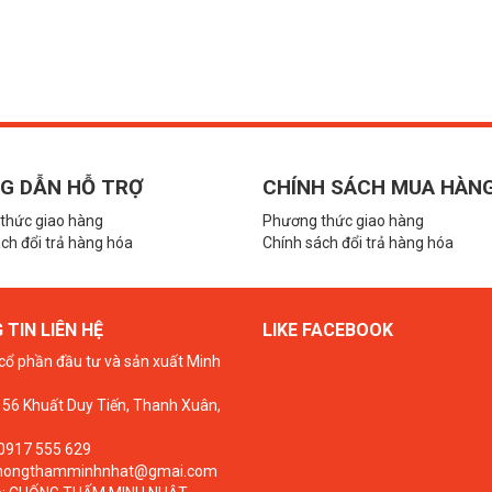
G DẪN HỖ TRỢ
CHÍNH SÁCH MUA HÀN
thức giao hàng
Phương thức giao hàng
ch đổi trả hàng hóa
Chính sách đổi trả hàng hóa
TIN LIÊN HỆ
LIKE FACEBOOK
cổ phần đầu tư và sản xuất Minh
 156 Khuất Duy Tiến, Thanh Xuân,
 0917 555 629
chongthamminhnhat@gmai.com