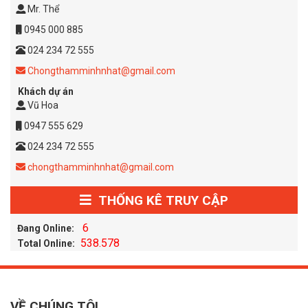
Mr. Thể
0945 000 885
024 234 72 555
Chongthamminhnhat@gmail.com
Khách dự án
Vũ Hoa
0947 555 629
024 234 72 555
chongthamminhnhat@gmail.com
THỐNG KÊ TRUY CẬP
6
Đang Online:
538.578
Total Online:
VỀ CHÚNG TÔI