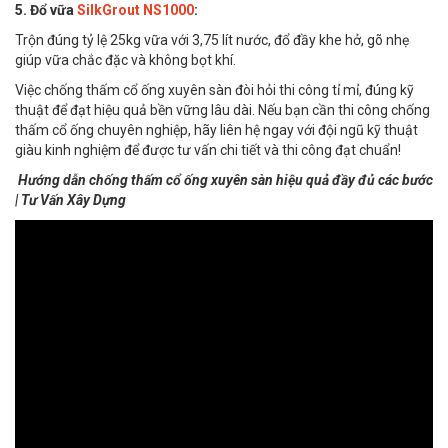
5. Đổ vữa
SilkGrout NS1000
:
Trộn đúng tỷ lệ 25kg vữa với 3,75 lít nước, đổ đầy khe hở, gõ nhẹ
giúp vữa chắc đặc và không bọt khí.
Việc chống thấm cổ ống xuyên sàn đòi hỏi thi công tỉ mỉ, đúng kỹ
thuật để đạt hiệu quả bền vững lâu dài. Nếu bạn cần thi công chống
thấm cổ ống chuyên nghiệp, hãy liên hệ ngay với đội ngũ kỹ thuật
giàu kinh nghiệm để được tư vấn chi tiết và thi công đạt chuẩn!
Hướng dẫn chống thấm cổ ống xuyên sàn hiệu quả đầy đủ các bước
| Tư Vấn Xây Dựng