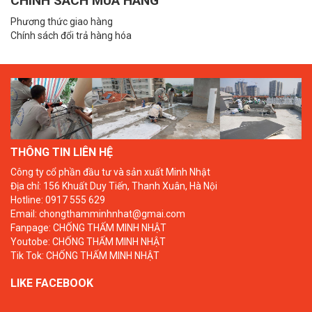
CHÍNH SÁCH MUA HÀNG
Phương thức giao hàng
Chính sách đổi trả hàng hóa
THÔNG TIN LIÊN HỆ
Công ty cổ phần đầu tư và sản xuất Minh Nhật
Địa chỉ: 156 Khuất Duy Tiến, Thanh Xuân, Hà Nội
Hotline: 0917 555 629
Email: chongthamminhnhat@gmai.com
Fanpage:
CHỐNG THẤM MINH NHẬT
Youtobe:
CHỐNG THẤM MINH NHẬT
Tik Tok:
CHỐNG THẤM MINH NHẬT
LIKE FACEBOOK