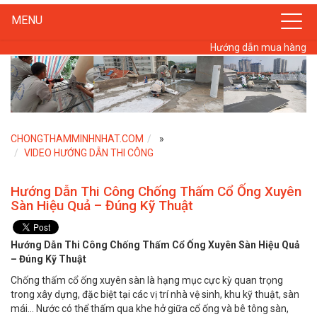
MENU
Hướng dẫn mua hàng
CHONGTHAMMINHNHAT.COM
»
VIDEO HƯỚNG DẪN THI CÔNG
Hướng Dẫn Thi Công Chống Thấm Cổ Ống Xuyên
Sàn Hiệu Quả – Đúng Kỹ Thuật
Hướng Dẫn Thi Công Chống Thấm Cổ Ống Xuyên Sàn Hiệu Quả
– Đúng Kỹ Thuật
Chống thấm cổ ống xuyên sàn là hạng mục cực kỳ quan trọng
trong xây dựng, đặc biệt tại các vị trí nhà vệ sinh, khu kỹ thuật, sàn
mái… Nước có thể thấm qua khe hở giữa cổ ống và bê tông sàn,