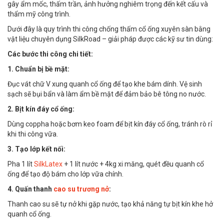
gây ẩm mốc, thấm trần, ảnh hưởng nghiêm trọng đến kết cấu và
thẩm mỹ công trình.
Dưới đây là quy trình thi công chống thấm cổ ống xuyên sàn bằng
vật liệu chuyên dụng SilkRoad – giải pháp được các kỹ sư tin dùng:
Các bước thi công chi tiết:
1. Chuẩn bị bề mặt:
Đục vát chữ V xung quanh cổ ống để tạo khe bám dính. Vệ sinh
sạch sẽ bụi bẩn và làm ẩm bề mặt để đảm bảo bê tông no nước.
2. Bịt kín đáy cổ ống:
Dùng coppha hoặc bơm keo foam để bịt kín đáy cổ ống, tránh rò rỉ
khi thi công vữa.
3. Tạo lớp kết nối:
Pha 1 lít
SilkLatex
+ 1 lít nước + 4kg xi măng, quét đều quanh cổ
ống để tạo độ bám cho lớp vữa chính.
4. Quấn thanh
cao su trương nở
:
Thanh cao su sẽ tự nở khi gặp nước, tạo khả năng tự bịt kín khe hở
quanh cổ ống.