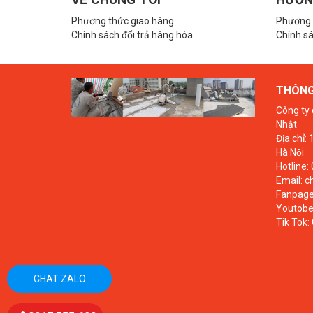
Phương thức giao hàng
Phương 
Chính sách đổi trả hàng hóa
Chính sá
THÔNG 
Công ty 
Nhật
Địa chỉ:
Hà Nội
Hotline:
Email: 
Fanpage
Youtobe
Tik Tok:
CHAT ZALO