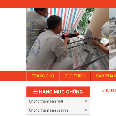
TRANG CHỦ
GIỚI THIỆU
SẢN PHẨ
CHONG
HẠNG MỤC CHỐNG
Chống thấm sàn mái
THẤM
Chống thấm sàn vệ sinh