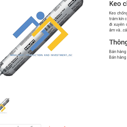
Keo c
Keo chống
trám kín c
đi xuyên 
âm và...cá
Thông
Bán hàng 
Bán hàng 