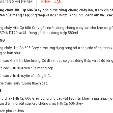
G TIN SẢN PHẨM
BÌNH LUẬN
g cháy Hilti Cp 606 Grey gốc nước dùng chống cháy lan, trám kín các
uyên của máng cáp; ống thép và ngăn nước, khói, hơi, cách âm và...các
g cháy Hilti Cp 606 Grey gốc nước dùng chống cháy lan cho khe co gi
S746-PT20 và UL. Đóng gói theo dạng tuýp 580ml
ỤNG
g cháy Hilti Cp 606 Grey được ứng dụng rộng rãi trong các công trình 
g cơ bản như:
ín các khe trần, khe tường. Cố định hoạc có giao động thấp và có độ 
ín các vị trí đi xuyên của máng cáp
ín các vị trí đi xuyên của ống thép
he trần/ sàn/ tường thạch cao;
M
g cháy Hilti Cp 606 Grey dùng cho các vật liệu nền khác nhau như: Tườ
 ưu điểm nổi bật của Keo chống cháy Hilti Cp 606 Grey
 sơn phủ khi khô