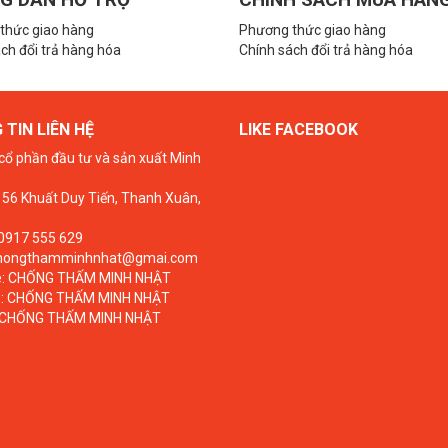
thức giao hàng
Phương thức giao hàng
ch đổi trả hàng hóa
Chính sách đổi trả hàng hóa
TIN LIÊN HỆ
LIKE FACEBOOK
cổ phần đầu tư và sản xuất Minh
 156 Khuất Duy Tiến, Thanh Xuân,
 0917 555 629
chongthamminhnhat@gmai.com
:
CHỐNG THẤM MINH NHẬT
:
CHỐNG THẤM MINH NHẬT
CHỐNG THẤM MINH NHẬT