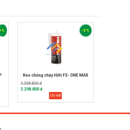
-3 %
-5 %
lti FS- ONE MAX
Silicone chống cháy Hilti CP 606
170.000 đ
161.260 đ
ết
Chi tiết
G