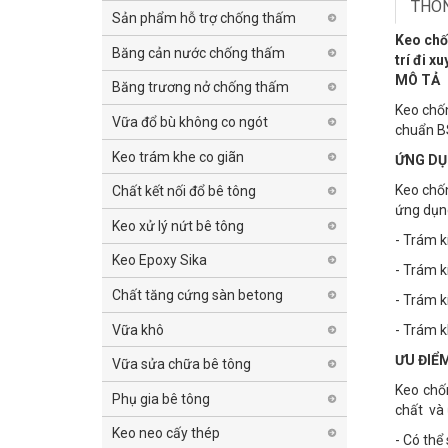
THÔN
Sản phẩm hỗ trợ chống thấm
Keo chốn
Băng cản nước chống thấm
trí đi x
MÔ TẢ
Băng trương nở chống thấm
Keo chốn
Vữa đổ bù không co ngót
chuẩn B
Keo trám khe co giãn
ỨNG D
Keo chốn
Chất kết nối đổ bê tông
ứng dụn
Keo xử lý nứt bê tông
- Trám k
Keo Epoxy Sika
- Trám k
Chất tăng cứng sàn betong
- Trám k
Vữa khô
- Trám k
ƯU ĐIỂ
Vữa sửa chữa bê tông
Keo chốn
Phụ gia bê tông
chất và
Keo neo cấy thép
- Có thể