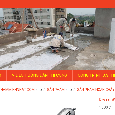
M
VIDEO HƯỚNG DẪN THI CÔNG
CÔNG TRÌNH ĐÃ TH
THAMMINHNHAT.COM
»
SẢN PHẨM
»
SẢN PHẨM NGĂN CHÁY
Keo chố
1.000 đ