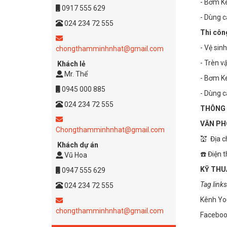
- Bơm Ke
0917 555 629
- Dùng 
024 234 72 555
Thi côn
- Vệ sin
chongthamminhnhat@gmail.com
- Trèn vậ
Khách lẻ
Mr. Thể
- Bơm Ke
0945 000 885
- Dùng 
024 234 72 555
THÔNG 
VĂN PH
Chongthamminhnhat@gmail.com
💒 Địa c
Khách dự án
☎️ Điện 
Vũ Hoa
KỸ THUẬ
0947 555 629
Tag links
024 234 72 555
Kênh Yo
chongthamminhnhat@gmail.com
Faceboo