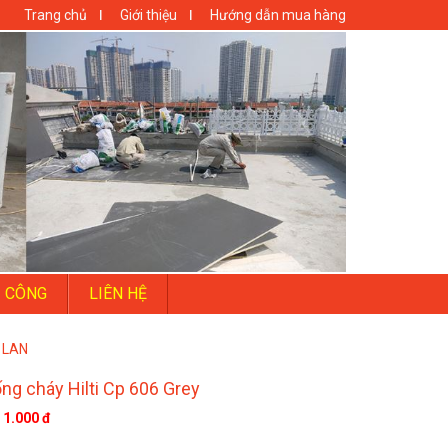
Trang chủ
Giới thiệu
Hướng dẫn mua hàng
I CÔNG
LIÊN HỆ
 LAN
ng cháy Hilti Cp 606 Grey
1.000 đ