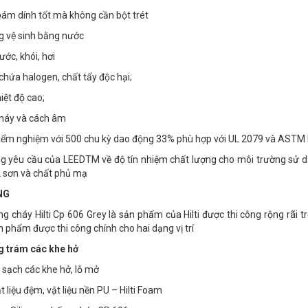
bám dính tốt mà không cần bột trét
g vệ sinh bằng nước
ước, khói, hơi
chứa halogen, chất tẩy độc hại;
iệt độ cao;
cháy và cách âm
kiểm nghiệm với 500 chu kỳ dao động 33% phù hợp với UL 2079 và ASTM
g yêu cầu của LEEDTM về độ tín nhiệm chất lượng cho môi trường sử dụng
Vữa ngăn cháy
Silicone chống
2 sơn và chất phủ mạ
lan Hilti CP 636
cháy Hilti CP
NG
606
Liên hệ
Liên hệ
g cháy Hilti Cp 606 Grey là sản phẩm của Hilti được thi công rộng rãi tr
n phẩm được thi công chính cho hai dạng vị trí
g trám các khe hở
h sạch các khe hở, lỗ mở
t liệu đệm, vật liệu nền PU – Hilti Foam