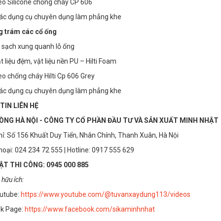
o Silicone chống cháy CP 606
các dụng cụ chuyên dụng làm phẳng khe
g trám các cổ ống
h sạch xung quanh lỗ ống
t liệu đệm, vật liệu nền PU – Hilti Foam
o chống cháy Hilti Cp 606 Grey
các dụng cụ chuyên dụng làm phẳng khe
TIN LIÊN HỆ
ÒNG HÀ NỘI - CÔNG TY CỔ PHẦN ĐẦU TƯ VÀ SẢN XUẤT MINH NHẬT
hỉ: Số 156 Khuất Duy Tiến, Nhân Chính, Thanh Xuân, Hà Nội
thoại: 024 234 72 555 | Hotline: 0917 555 629
T THI CÔNG: 0945 000 885
 hữu ích:
utube:
https://www.youtube.com/@tuvanxaydung113/videos
k Page:
https://www.facebook.com/sikaminhnhat