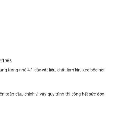
 E1966
 trong nhà 4.1 các vật liệu, chất làm kín, keo bốc hơi
Keo chống
Băng quấn
cháy Hilti FS-
ngăn cháy lan
ONE MAX
Hilti CP 648
Liên hệ
Liên hệ
ên toàn cầu, chính vì vậy quy trình thi công hết sức đơn