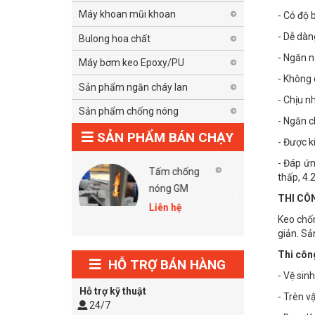
Máy khoan mũi khoan
- Có độ 
- Dễ dàn
Bulong hoa chất
- Ngăn n
Máy bơm keo Epoxy/PU
- Không 
Sản phẩm ngăn cháy lan
- Chịu nh
Sản phẩm chống nóng
- Ngăn 
SẢN PHẨM BÁN CHẠY
- Được 
- Đáp ứn
Tấm chống
Keo chống
thấp, 4.
nóng GM
cháy Hilti Cp
THI CÔ
606 Grey
Liên hệ
Liên hệ
Keo chốn
giản. Sả
Thi côn
HỖ TRỢ BÁN HÀNG
- Vệ sin
Hỗ trợ kỹ thuật
- Trèn vậ
24/7