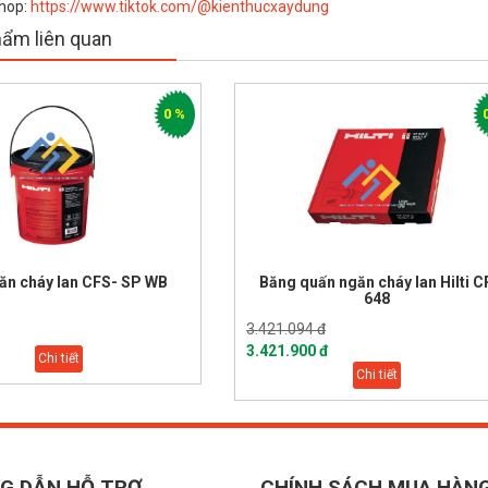
Shop:
https://www.tiktok.com/@kienthucxaydung
ẩm liên quan
0 %
Băng quấn ngăn cháy lan Hilti CP
Keo chống cháy Hi
648
3.398.800 đ
3.421.094 đ
3.298.800 đ
3.421.900 đ
Chi ti
Chi tiết
G DẪN HỖ TRỢ
CHÍNH SÁCH MUA HÀN