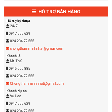
HỖ TRỢ BÁN HÀNG
Hỗ trợ kỹ thuật
24/7
0917 555 629
024 234 72 555
chongthamminhnhat@gmail.com
Khách lẻ
Mr. Thể
0945 000 885
024 234 72 555
Chongthamminhnhat@gmail.com
Khách dự án
Vũ Hoa
0947 555 629
024 234 72 555