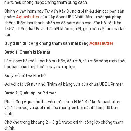
nước nếu không được chống thấm đúng cách.
Chính vì vậy, hôm nay Tư Vấn Xây Dựng giới thiệu đến các bạn sản
phẩm
Aquashutter
của Tập đoàn UBE Nhật Bản – một giải pháp
chống thấm hai thành phần có độ bám dính cao, đàn hồi tốt trên
145%, chống tia UV và thời tiết khắc nghiệt, giúp bảo vệ sàn mái lâu
dài.
Quy trình thi công chống thấm sàn mái bằng
Aquashutter
Bước 1: Chuẩn bị bề mặt
Làm sạch bề mặt: Loại bỏ bụi bẩn, dầu mỡ, rêu mốc bằng máy thổi
bụi, bàn chải thép hoặc máy rửa áp lực.
Xử lý vết nứt và khe hở:
Đối với các vết nứt nhỏ: Trám vá bằng vữa sửa chữa UBE UPrimer.
Bước 2: Quét lớp lót Primer
Pha loãng Aquashutter với nước theo tỷ lệ 1:4 (1kg Aquashutter
với 4 lít nước) và quét một lớp mỏng lên bề mặt để tăng độ bám
dính.
Chờ khô trong khoảng 2 – 3 giờ trước khi thi công lớp chống thấm
chính.