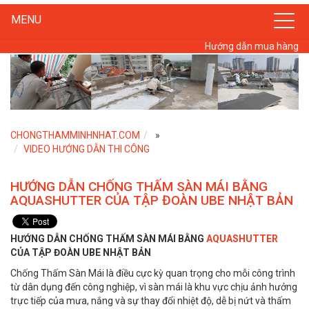
MENU
Hướng dẫn mua hàng
CHONGTHAMMINHNHAT.COM
»
VIDEO HƯỚNG DẪN THI CÔNG
HƯỚNG DẪN CHỐNG THẤM SÀN MÁI BẰNG
AQUASHUTTER CỦA TẬP ĐOÀN UBE NHẬT BẢN
HƯỚNG DẪN CHỐNG THẤM SÀN MÁI BẰNG
AQUASHUTTER
CỦA TẬP ĐOÀN UBE NHẬT BẢN
Chống Thấm Sàn Mái là điều cực kỳ quan trọng cho mỗi công trình
từ dân dụng đến công nghiệp, vì sàn mái là khu vực chịu ảnh hưởng
trực tiếp của mưa, nắng và sự thay đổi nhiệt độ, dễ bị nứt và thấm