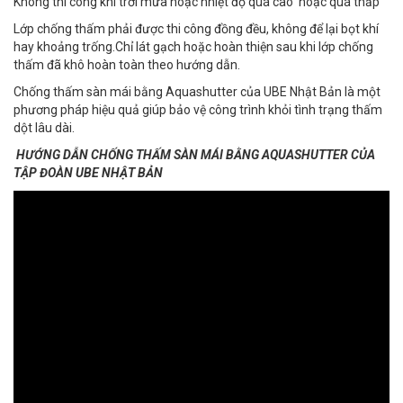
Không thi công khi trời mưa hoặc nhiệt độ quá cao hoặc quá thấp
Lớp chống thấm phải được thi công đồng đều, không để lại bọt khí
hay khoảng trống.Chỉ lát gạch hoặc hoàn thiện sau khi lớp chống
thấm đã khô hoàn toàn theo hướng dẫn.
Chống thấm sàn mái bằng Aquashutter của UBE Nhật Bản là một
phương pháp hiệu quả giúp bảo vệ công trình khỏi tình trạng thấm
dột lâu dài.
HƯỚNG DẪN CHỐNG THẤM SÀN MÁI BẰNG AQUASHUTTER CỦA
TẬP ĐOÀN UBE NHẬT BẢN