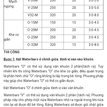
V-20M
200
20
3.0-5.0
Mạch
ngừng
V-25M
250
20
3.0-5.0
V32-M
320
20
3.0-8.0
O-15M
150
15
3.0-4.5
O-20M
200
20
3.0-4.5
Khe co
O-25M
250
20
3.0-4.5
giãn
O-32M
320
15
3.0-8.0
THI CÔNG
Bước 1:
Đặt Waterbars ở chính giữa. Định vị ván vào khuôn.
Waterbars “O” có thể sử dụng ván khuôn 2 phần(tách ra). Tuy
nhiên khi thi công Waterbars “O” cho khe co giãn, điều quan trọng
là phần hình chữ “O” rỗng không bị lấp trong bê tông. Phương pháp
này giúp cho Waterbars “O” có thể co giãn được.
Đặt Waterbars “O” ở chính giữa. Định vị vào ván khuôn.
Waterbars “V”: có thể sử dụng ván khuôn 2 phần (tách ra). Phương
pháp này cho phép một nửa Waterbars nhô ra ngoài trong khi nửa
còn lại sẽ được đổ bê tông. Băng Waterbars sẽ được giữ chặt giữa