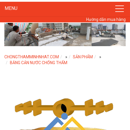
MENU
Hướng dẫn mua hàng
CHONGTHAMMINHNHAT.COM
»
SẢN PHẨM
»
BĂNG CẢN NƯỚC CHỐNG THẤM