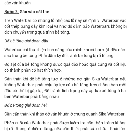
các ván khuôn
Bước 2:
Gắn vào cốt thé
Trên Waterbar có những lỗ nhỏ,các lỗ này sẽ định vị Waterbar vào
cốt thép bằng dây kim loại và nhờ đó đảm bảo Waterbars không bị
dịch chuyển trong quá trình bê tông.
Đổ bê tông giai đoạn đầu:
Waterbar chỉ thực hiện tính năng của mình khi cả hai mặt đều nằm
sau trong bê tông. Phải dầm ký để tránh bê tông bị rổ tổ ong
Độ sệt của bê tông không được quá dẻo hoặc quá cứng và cốt liệu
có thành phần cỡ hạt thích hợp.
Cẩn thận khi đổ bê tông tươi ở những nơi gần Sika Waterbar nếu
không Waterbar phải chịu áp lực của bê tông tươi chẳng hạn một
đầu có thể bị gập lại, Để tránh tình trạng này áp lực bê tông ở hai
bên Waterbar phải bằng nhau.
Đổ bê tông giai đoạn hai:
Cần cẩn thận khi tháo dỡ ván khuôn ở chung quanh Sika Waterbar .
Phần cuối của Waterbar phải được kiểm tra cẩn thận tránh không
bị rổ tổ ong ở điểm dừng, nếu cần thiết phải sửa chữa. Phải làm