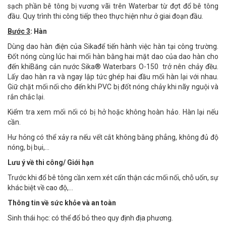
sạch phần bê tông bị vương vãi trên Waterbar từ đợt đổ bê tông
đầu. Quy trình thi công tiếp theo thực hiện như ở giai đoạn đầu.
Bước 3
: Hàn
Dùng dao hàn điện của Sikađể tiến hành việc hàn tại công trường.
Đốt nóng cùng lúc hai mối hàn bằng hai mặt dao của dao hàn cho
đến khiBăng cản nước Sika® Waterbars O-150 trở nên chảy đều.
Lấy dao hàn ra và ngay lập tức ghép hai đầu mối hàn lại với nhau.
Giữ chặt mối nối cho đến khi PVC bị đốt nóng chảy khi nãy nguội và
rắn chắc lại.
Kiểm tra xem mối nối có bị hở hoặc không hoàn hảo. Hàn lại nếu
cần.
Hư hỏng có thể xảy ra nếu vết cắt không bằng phẳng, không đủ độ
nóng, bị bụi,…
Lưu ý về thi công/ Giới hạn
Trước khi đổ bê tông cần xem xét cẩn thận các mối nối, chỗ uốn, sự
khác biệt về cao độ,…
Thông tin về sức khỏe và an toàn
Sinh thái học: có thể đổ bỏ theo quy định địa phương.