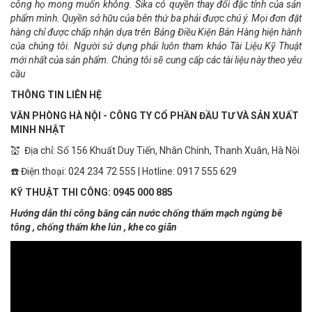
công họ mong muốn không. Sika có quyền thay đổi đặc tính của sản
phẩm mình. Quyền sở hữu của bên thứ ba phải được chú ý. Mọi đơn đặt
hàng chỉ được chấp nhận dựa trên Bảng Điều Kiện Bán Hàng hiện hành
của chúng tôi. Người sử dụng phải luôn tham khảo Tài Liệu Kỹ Thuật
mới nhất của sản phẩm. Chúng tôi sẽ cung cấp các tài liệu này theo yêu
cầu
THÔNG TIN LIÊN HỆ
VĂN PHÒNG HÀ NỘI - CÔNG TY CỔ PHẦN ĐẦU TƯ VÀ SẢN XUẤT
MINH NHẬT
💒 Địa chỉ: Số 156 Khuất Duy Tiến, Nhân Chính, Thanh Xuân, Hà Nội
☎️ Điện thoại: 024 234 72 555 | Hotline: 0917 555 629
KỸ THUẬT THI CÔNG: 0945 000 885
Hướng dẫn thi công băng cản nước chống thấm mạch ngừng bê
tông , chống thấm khe lún , khe co giãn