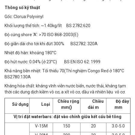
Thông số kỹ thuật
Gốc: Clorua Polyvinyl
Khối lượng thể tích: ~1.40kg/lít BS 2782:620
Độ cứng shore ‘A’: >70 ISO 868-2003(E)
Độ giãn dài cho tới khi đứt 300% BS2782: 320A
Nhiệt độ hàn: khoảng 180°C
Độ hút nước: 0.04% (ở 23°C) BS EN ISO 62: 1999
Khả năng bền nhiệt: Tối thiểu 70(Thí nghiệm Congo Red ở 180°C
BS2780:130A
Kháng hóa chất: kháng vĩnh viễn nước biển, nước thải, kháng tạm
thời các dung dịch kiềm vô cơ, a xít vô cơ, dầu và nhiên liệu vô cơ.
Chiều rộng
Chiều
Độ dày
Sử dụng
Loại
mm()
dài m
mm
Vị trí đặt waterbars: đặt vào chính giữa kết cấu bê tông
V-15M
150
20
3.0-5.0