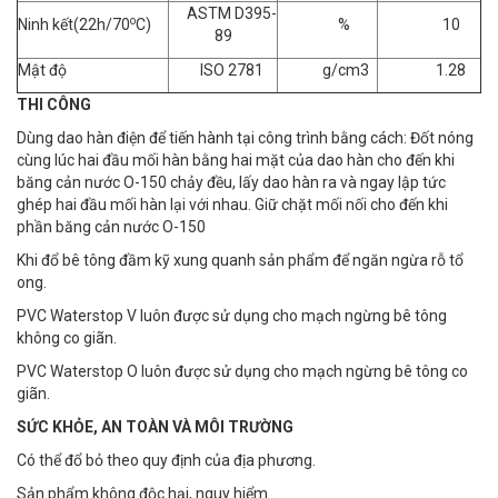
ASTM D395-
o
Ninh kết(22h/70
C)
%
10
89
Mật độ
ISO 2781
g/cm3
1.28
THI CÔNG
Dùng dao hàn điện để tiến hành tại công trình bằng cách: Đốt nóng
cùng lúc hai đầu mối hàn bằng hai mặt của dao hàn cho đến khi
băng cản nước O-150 chảy đều, lấy dao hàn ra và ngay lập tức
ghép hai đầu mối hàn lại với nhau. Giữ chặt mối nối cho đến khi
phần băng cản nước O-150
Khi đổ bê tông đầm kỹ xung quanh sản phẩm để ngăn ngừa rỗ tổ
ong.
PVC Waterstop V luôn được sử dụng cho mạch ngừng bê tông
không co giãn.
PVC Waterstop O luôn được sử dụng cho mạch ngừng bê tông co
giãn.
SỨC KHỎE, AN TOÀN VÀ MÔI TRƯỜNG
Có thể đổ bỏ theo quy định của địa phương.
Sản phẩm không độc hại, nguy hiểm.