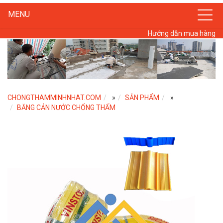
MENU
Hướng dẫn mua hàng
CHONGTHAMMINHNHAT.COM
»
SẢN PHẨM
»
BĂNG CẢN NƯỚC CHỐNG THẤM