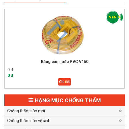
NaN %
Băng cản nước PVC V150
0 đ
0 đ
Chi tiết
HẠNG MỤC CHỐNG THẤM
Chống thấm sàn mái
Chống thấm sàn vệ sinh