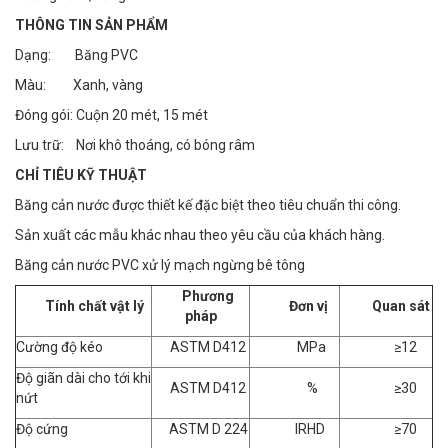
THÔNG TIN SẢN PHẨM
Dạng: Băng PVC
Màu: Xanh, vàng
Đóng gói: Cuộn 20 mét, 15 mét
Lưu trữ: Nơi khô thoáng, có bóng râm
CHỈ TIÊU KỸ THUẬT
Băng cản nước được thiết kế đặc biệt theo tiêu chuẩn thi công.
Sản xuất các mẫu khác nhau theo yêu cầu của khách hàng.
Băng cản nước PVC xử lý mạch ngừng bê tông
Phương
Tính chất vật lý
Đơn vị
Quan sát
pháp
Cường độ kéo
ASTM D412
MPa
≥12
Độ giãn dài cho tới khi
ASTM D412
%
≥30
nứt
Độ cứng
ASTM D 224
IRHD
≥70