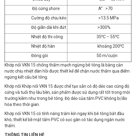
Độ cứng shore
A” : >70
Cường độ chịu kéo
>13.5 MPa
Độ giãn dài khi đứt
>300%
o
o
Nhiệt độ thi công
35
C – 55
C
o
Nhiệt độ hàn
khoảng 200
C
Đóng gói
50 m/cuộn
Khớp nối VKN 15 chống thấm mạch ngừng bê tông là băng cản
nước chịu nhiệt đàn hồi được thiết kế để chặn nước thấm qua điểm
ngừng kết cấu bê tông.
Khớp nối Khớp nối VKN 15 được chế tạo sẵn có độ dẻo cao cùng độ
cứng và tuổi thọ lâu bền, sản phẩm được sử dụng rất tốt trong môi
trường kiềm như trong bê tông. Độ dẻo của tấm PVC không bị lão
hóa theo thời gian.
Khớp nối VKN 15 có tính năng trám kín ngay khi bê tông bắt đầu
khô, thiết kế bề mặt tấm PVC có sọc gân có tác dụng ngăn nước
thấm.
THÔNG TIN LIÊN HỆ