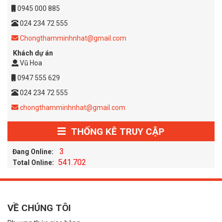
0945 000 885
024 234 72 555
Chongthamminhnhat@gmail.com
Khách dự án
Vũ Hoa
0947 555 629
024 234 72 555
chongthamminhnhat@gmail.com
THỐNG KÊ TRUY CẬP
3
Đang Online:
541.702
Total Online:
VỀ CHÚNG TÔI