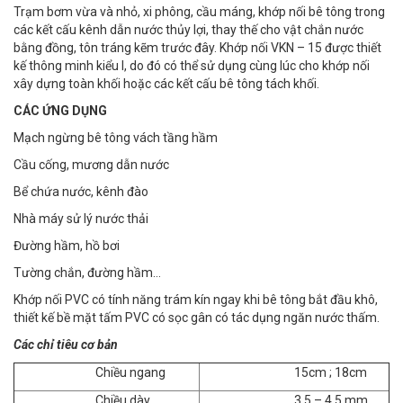
Trạm bơm vừa và nhỏ, xi phông, cầu máng, khớp nối bê tông trong
các kết cấu kênh dẫn nước thủy lợi, thay thế cho vật chắn nước
bằng đồng, tôn tráng kẽm trước đây. Khớp nối VKN – 15 được thiết
kế thông minh kiểu I, do đó có thể sử dụng cùng lúc cho khớp nối
xây dựng toàn khối hoặc các kết cấu bê tông tách khối.
CÁC ỨNG DỤNG
Mạch ngừng bê tông vách tầng hầm
Cầu cống, mương dẫn nước
Bể chứa nước, kênh đào
Nhà máy sử lý nước thải
Đường hầm, hồ bơi
Tường chắn, đường hầm…
Khớp nối PVC có tính năng trám kín ngay khi bê tông bắt đầu khô,
thiết kế bề mặt tấm PVC có sọc gân có tác dụng ngăn nước thấm.
Các chỉ tiêu cơ bản
Chiều ngang
15cm ; 18cm
Chiều dày
3,5 – 4,5 mm