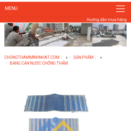
MENU
Hướng dẫn mua hàng
CHONGTHAMMINHNHAT.COM
»
SẢN PHẨM
»
BĂNG CẢN NƯỚC CHỐNG THẤM