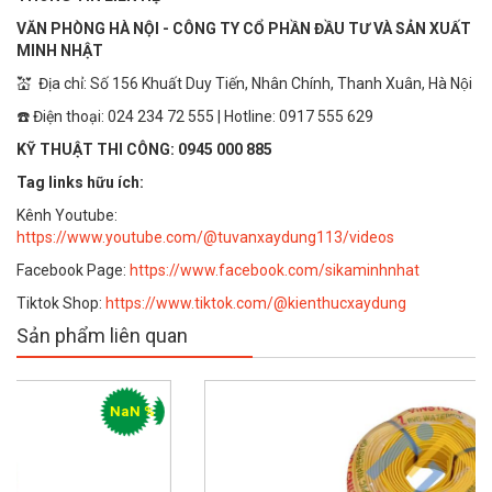
VĂN PHÒNG HÀ NỘI - CÔNG TY CỔ PHẦN ĐẦU TƯ VÀ SẢN XUẤT
MINH NHẬT
💒 Địa chỉ: Số 156 Khuất Duy Tiến, Nhân Chính, Thanh Xuân, Hà Nội
☎️ Điện thoại: 024 234 72 555 | Hotline: 0917 555 629
KỸ THUẬT THI CÔNG: 0945 000 885
Tag links hữu ích:
Kênh Youtube:
https://www.youtube.com/@tuvanxaydung113/videos
Facebook Page:
https://www.facebook.com/sikaminhnhat
Tiktok Shop:
https://www.tiktok.com/@kienthucxaydung
Sản phẩm liên quan
N %