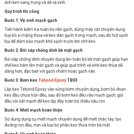
ánh kim sang trọng và dễ vệ sinh.
Quy trình thi công
Bước 1: Vệ sinh mạch gạch
Tiến hành kiểm tra toàn bộ nền gạch, dùng máy cắt chuyên dụng
loại bỏ xi măng thừa và keo dán gạch trong mạch, sau đó hút sạch
bụi để đảm bảo mạch khô sạch trước khi chít keo.
Bước 2: Bôi sáp chống dính bề mặt gạch
Bôi sáp chống dính chuyên dụng lên toàn bộ bề mặt gạch giúp hạn
chế keo bám lên mặt gạch và giúp quá trình vệ sinh keo thừa dễ
dàng hơn, đặc biệt với gạch nhám hoặc gạch vân.
Bước 3: Bơm keo
Tebond Epoxy
TB03
Lắp keo Tebond Epoxy vào súng bơm chuyên dụng, bơm bỏ đoạn
keo đầu chưa trộn đều, sau đó bơm keo đều vào mạch gạch, giữ
đầu vòi sát mạch để keo lấp đầy toàn bộ chiều sâu ron.
Bước 4: Miết mạch hoàn thiện
Sử dụng dụng cụ miết mạch chuyên dụng để miết chắc tay, tạo
đường ron đều, mịn và loại bỏ phần keo thừa trên bề mặt.