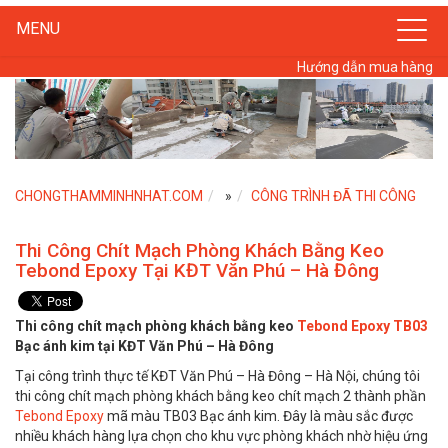
MENU
Hướng dẫn mua hàng
CHONGTHAMMINHNHAT.COM
»
CÔNG TRÌNH ĐÃ THI CÔNG
Thi Công Chít Mạch Phòng Khách Bằng Keo
Tebond Epoxy Tại KĐT Văn Phú – Hà Đông
Thi công chít mạch phòng khách bằng keo
Tebond Epoxy TB03
Bạc ánh kim tại KĐT Văn Phú – Hà Đông
Tại công trình thực tế KĐT Văn Phú – Hà Đông – Hà Nội, chúng tôi
thi công chít mạch phòng khách bằng keo chít mạch 2 thành phần
Tebond Epoxy
mã màu TB03 Bạc ánh kim. Đây là màu sắc được
nhiều khách hàng lựa chọn cho khu vực phòng khách nhờ hiệu ứng