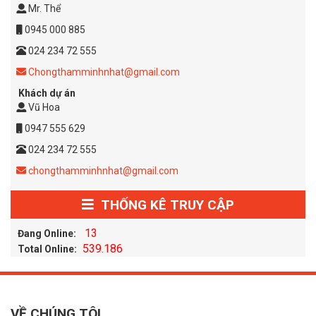
Mr. Thể
0945 000 885
024 234 72 555
Chongthamminhnhat@gmail.com
Khách dự án
Vũ Hoa
0947 555 629
024 234 72 555
chongthamminhnhat@gmail.com
THỐNG KÊ TRUY CẬP
13
Đang Online:
539.186
Total Online:
VỀ CHÚNG TÔI