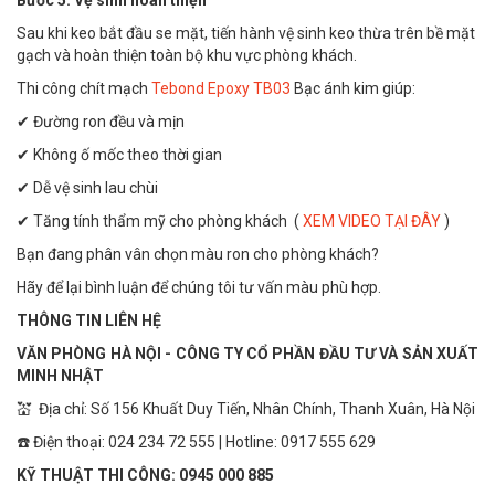
Bước 5: Vệ sinh hoàn thiện
Sau khi keo bắt đầu se mặt, tiến hành vệ sinh keo thừa trên bề mặt
gạch và hoàn thiện toàn bộ khu vực phòng khách.
Thi công chít mạch
Tebond Epoxy TB03
Bạc ánh kim giúp:
✔ Đường ron đều và mịn
✔ Không ố mốc theo thời gian
✔ Dễ vệ sinh lau chùi
✔ Tăng tính thẩm mỹ cho phòng khách (
XEM VIDEO TẠI ĐÂY
)
Bạn đang phân vân chọn màu ron cho phòng khách?
Hãy để lại bình luận để chúng tôi tư vấn màu phù hợp.
THÔNG TIN LIÊN HỆ
VĂN PHÒNG HÀ NỘI - CÔNG TY CỔ PHẦN ĐẦU TƯ VÀ SẢN XUẤT
MINH NHẬT
💒 Địa chỉ: Số 156 Khuất Duy Tiến, Nhân Chính, Thanh Xuân, Hà Nội
☎️ Điện thoại: 024 234 72 555 | Hotline: 0917 555 629
KỸ THUẬT THI CÔNG: 0945 000 885