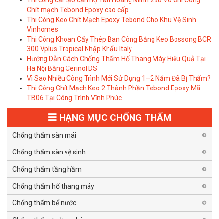
Thi công cải tạo căn hộ Tân Hoàng Minh 298 Võ Chí Công –
Chít mạch Tebond Epoxy cao cấp
Thi Công Keo Chít Mạch Epoxy Tebond Cho Khu Vệ Sinh
Vinhomes
Thi Công Khoan Cấy Thép Ban Công Bằng Keo Bossong BCR
300 Vplus Tropical Nhập Khẩu Italy
Hướng Dẫn Cách Chống Thấm Hố Thang Máy Hiệu Quả Tại
Hà Nội Bằng Cerinol DS
Vì Sao Nhiều Công Trình Mới Sử Dụng 1–2 Năm Đã Bị Thấm?
Thi Công Chít Mạch Keo 2 Thành Phần Tebond Epoxy Mã
TB06 Tại Công Trình Vĩnh Phúc
HẠNG MỤC CHỐNG THẤM
Chống thấm sàn mái
Chống thấm sàn vệ sinh
Chống thấm tầng hầm
Chống thấm hố thang máy
Chống thấm bể nước