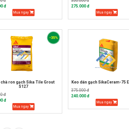
0 đ
350.000 đ
00 đ
275.000 đ
Mua ngay
Mua ngay
-35%
chà ron gạch Sika Tile Grout
Keo dán gạch SikaCeram-75 E
S127
375.000 đ
0 đ
240.000 đ
00 đ
Mua ngay
Mua ngay