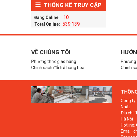
THỐNG KÊ TRUY CẬP
10
Đang Online:
539.139
Total Online:
VỀ CHÚNG TÔI
HƯỚN
Phương thức giao hàng
Phương 
Chính sách đổi trả hàng hóa
Chính sá
THÔNG 
Công ty 
Nhật
Địa chỉ:
Hà Nội
Hotline:
Email: 