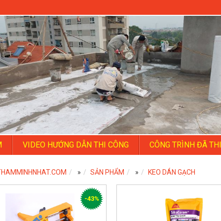
M
VIDEO HƯỚNG DẪN THI CÔNG
CÔNG TRÌNH ĐÃ TH
THAMMINHNHAT.COM
»
SẢN PHẨM
»
KEO DÁN GẠCH
-43%