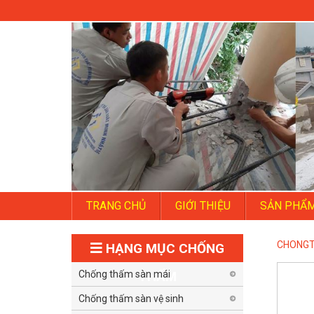
TRANG CHỦ
GIỚI THIỆU
SẢN PHẨ
CHONG
HẠNG MỤC CHỐNG
Chống thấm sàn mái
THẤM
Chống thấm sàn vệ sinh