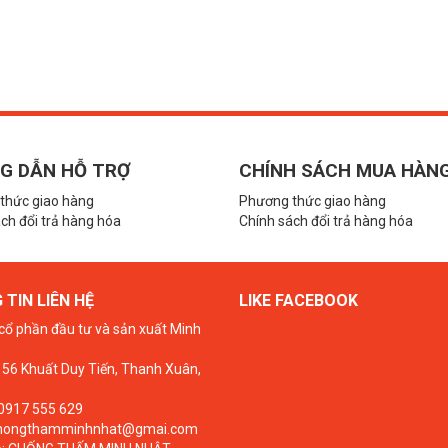
G DẪN HỖ TRỢ
CHÍNH SÁCH MUA HÀN
thức giao hàng
Phương thức giao hàng
ch đổi trả hàng hóa
Chính sách đổi trả hàng hóa
TIN LIÊN HỆ
LIKE FACEBOOK
cổ phần đầu tư và sản xuất Minh
 156 Khuất Duy Tiến, Thanh Xuân,
 0917 555 629
chongthamminhnhat@gmai.com