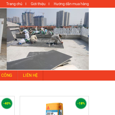
Trang chủ
Giới thiệu
Hướng dẫn mua hàng
I CÔNG
LIÊN HỆ
-40%
-18%