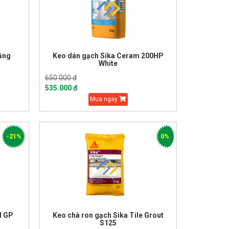
măng
Keo dán gạch Sika Ceram 200HP
White
650.000 đ
535.000 đ
Mua ngay
-21%
0%
d GP
Keo chà ron gạch Sika Tile Grout
S125