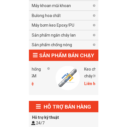
Máy khoan mũi khoan
Bulong hoa chất
Máy bơm keo Epoxy/PU
Sản phẩm ngăn cháy lan
Sản phẩm chống nóng
SẢN PHẨM BÁN CHẠY
Tấm chống
Keo chống
nóng GM
cháy Hilti Cp
606 Grey
Liên hệ
Liên hệ
HỖ TRỢ BÁN HÀNG
Hỗ trợ kỹ thuật
24/7