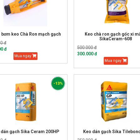
 bơm keo Chà Ron mạch gạch
Keo chà ron gạch gốc xi 
SikaCeram-608
0 đ
500.000 đ
00 đ
300.000 đ
Mua ngay
Mua ngay
-13%
 dán gạch Sika Ceram 200HP
Keo dán gạch Sika Tilebon