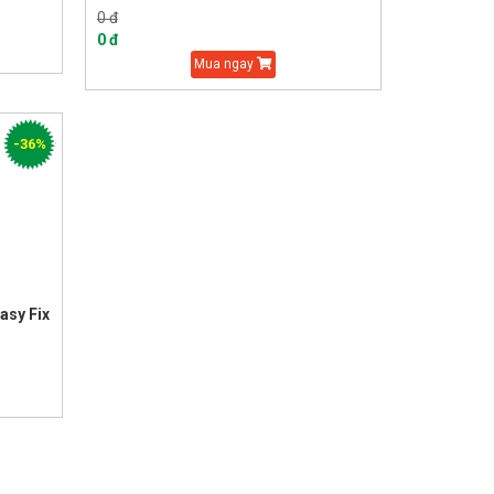
0 đ
0 đ
Mua ngay
-36%
asy Fix