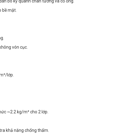
, dán bo kỹ quanh chân tường và cổ ống.
o bề mặt.
g.
không vón cục.
/m²/lớp.
mức ~2.2 kg/m² cho 2 lớp.
 tra khả năng chống thấm.