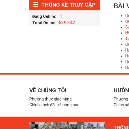
THỐNG KÊ TRUY CẬP
BÀI 
Q
1
Đang Online:
Qu
539.342
Total Online:
Sú
N
T
Q
H
H
Q
H
VỀ CHÚNG TÔI
HƯỚN
Phương thức giao hàng
Phương 
Chính sách đổi trả hàng hóa
Chính sá
THÔNG 