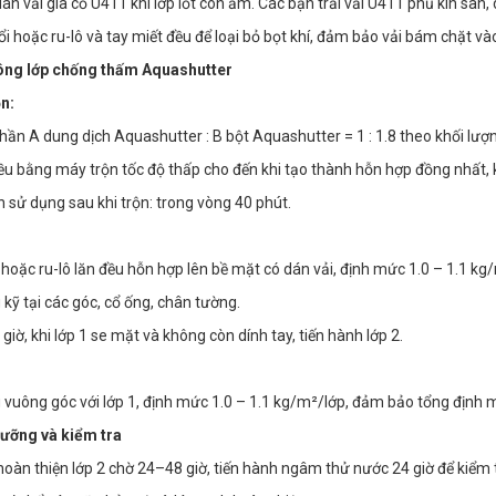
án vải gia cố U411 khi lớp lốt còn ẩm. Các bạn trải vải U411 phủ kín sàn
i hoặc ru-lô và tay miết đều để loại bỏ bọt khí, đảm bảo vải bám chặt và
công lớp chống thấm Aquashutter
ộn:
ần A dung dịch Aquashutter : B bột Aquashutter = 1 : 1.8 theo khối lượn
u bằng máy trộn tốc độ thấp cho đến khi tạo thành hỗn hợp đồng nhất, 
n sử dụng sau khi trộn: trong vòng 40 phút.
hoặc ru-lô lăn đều hỗn hợp lên bề mặt có dán vải, định mức 1.0 – 1.1 kg
 kỹ tại các góc, cổ ống, chân tường.
giờ, khi lớp 1 se mặt và không còn dính tay, tiến hành lớp 2.
 vuông góc với lớp 1, định mức 1.0 – 1.1 kg/m²/lớp, đảm bảo tổng định 
dưỡng và kiểm tra
hoàn thiện lớp 2 chờ 24–48 giờ, tiến hành ngâm thử nước 24 giờ để kiểm