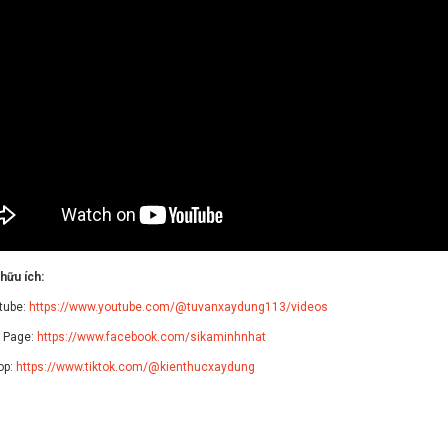
 hữu ích:
tube:
https://www.youtube.com/@tuvanxaydung113/videos
 Page:
https://www.facebook.com/sikaminhnhat
op:
https://www.tiktok.com/@kienthucxaydung