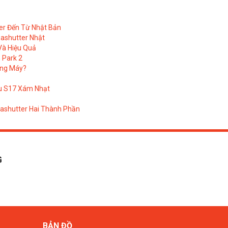
er Đến Từ Nhật Bản
uashutter Nhật
Và Hiệu Quả
 Park 2
ang Máy?
u S17 Xám Nhạt
ashutter Hai Thành Phần
G
BẢN ĐỒ