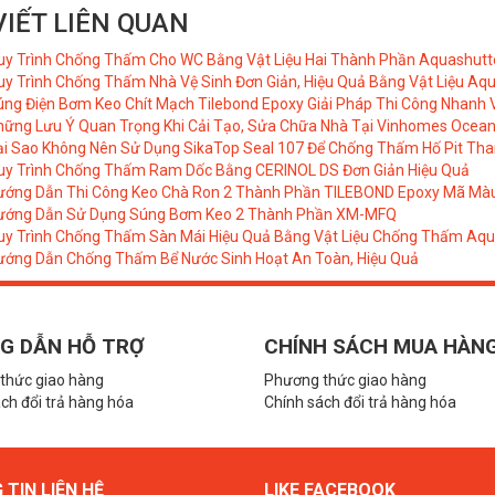
VIẾT LIÊN QUAN
uy Trình Chống Thấm Cho WC Bằng Vật Liệu Hai Thành Phần Aquashutt
y Trình Chống Thấm Nhà Vệ Sinh Đơn Giản, Hiệu Quả Bằng Vật Liệu Aq
ng Điện Bơm Keo Chít Mạch Tilebond Epoxy Giải Pháp Thi Công Nhanh 
hững Lưu Ý Quan Trọng Khi Cải Tạo, Sửa Chữa Nhà Tại Vinhomes Ocean
ại Sao Không Nên Sử Dụng SikaTop Seal 107 Để Chống Thấm Hố Pit Th
uy Trình Chống Thấm Ram Dốc Bằng CERINOL DS Đơn Giản Hiệu Quả
ướng Dẫn Thi Công Keo Chà Ron 2 Thành Phần TILEBOND Epoxy Mã Mà
ướng Dẫn Sử Dụng Súng Bơm Keo 2 Thành Phần XM-MFQ
uy Trình Chống Thấm Sàn Mái Hiệu Quả Bằng Vật Liệu Chống Thấm Aqu
ướng Dẫn Chống Thấm Bể Nước Sinh Hoạt An Toàn, Hiệu Quả
G DẪN HỖ TRỢ
CHÍNH SÁCH MUA HÀN
thức giao hàng
Phương thức giao hàng
ch đổi trả hàng hóa
Chính sách đổi trả hàng hóa
TIN LIÊN HỆ
LIKE FACEBOOK