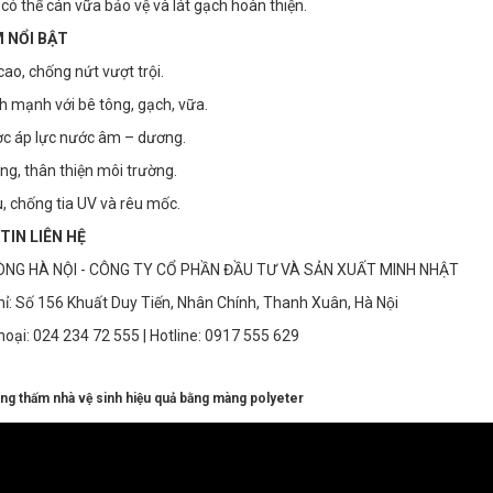
 có thể cán vữa bảo vệ và lát gạch hoàn thiện.
M NỔI BẬT
cao, chống nứt vượt trội.
 mạnh với bê tông, gạch, vữa.
ợc áp lực nước âm – dương.
ông, thân thiện môi trường.
 chống tia UV và rêu mốc.
TIN LIÊN HỆ
Vữa ngăn cháy
Silicone chống
NG HÀ NỘI - CÔNG TY CỔ PHẦN ĐẦU TƯ VÀ SẢN XUẤT MINH NHẬT
lan Hilti CP 636
cháy Hilti CP
hỉ: Số 156 Khuất Duy Tiến, Nhân Chính, Thanh Xuân, Hà Nội
606
Liên hệ
Liên hệ
thoại: 024 234 72 555 | Hotline: 0917 555 629
ng thấm nhà vệ sinh hiệu quả bằng màng polyeter