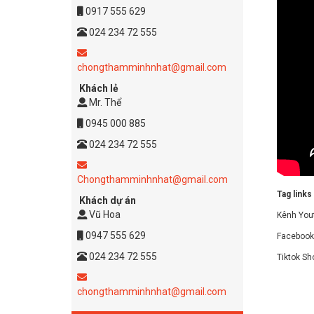
0917 555 629
024 234 72 555
chongthamminhnhat@gmail.com
Khách lẻ
Mr. Thể
0945 000 885
024 234 72 555
Chongthamminhnhat@gmail.com
Tag links
Khách dự án
Vũ Hoa
Kênh You
0947 555 629
Facebook
024 234 72 555
Tiktok Sh
chongthamminhnhat@gmail.com