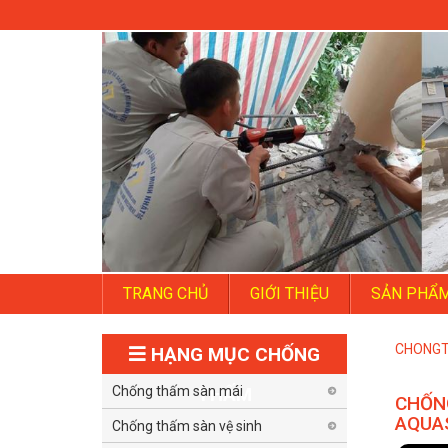
TRANG CHỦ
GIỚI THIỆU
SẢN PHẨ
CHONG
HẠNG MỤC CHỐNG
Chống thấm sàn mái
THẤM
CHỐN
AQUA
Chống thấm sàn vệ sinh