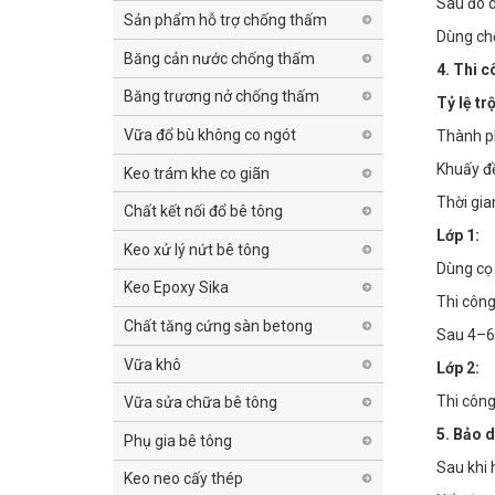
Sau đó d
Sản phẩm hỗ trợ chống thấm
Dùng chổ
Băng cản nước chống thấm
4. Thi 
Băng trương nở chống thấm
Tỷ lệ tr
Vữa đổ bù không co ngót
Thành ph
Khuấy đề
Keo trám khe co giãn
Thời gia
Chất kết nối đổ bê tông
Lớp 1:
Keo xử lý nứt bê tông
Dùng cọ 
Keo Epoxy Sika
Thi công
Chất tăng cứng sàn betong
Sau 4–6 
Vữa khô
Lớp 2:
Thi công
Vữa sửa chữa bê tông
5. Bảo 
Phụ gia bê tông
Sau khi 
Keo neo cấy thép