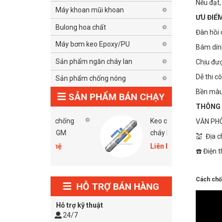
Nếu đạt,
Máy khoan mũi khoan
ƯU ĐIỂ
Bulong hoa chất
Đàn hồi 
Máy bơm keo Epoxy/PU
Bám dính
Sản phẩm ngăn cháy lan
Chịu đư
Dễ thi c
Sản phẩm chống nóng
Bền màu,
SẢN PHẨM BÁN CHẠY
THÔNG 
Tấm chống
Keo chống
VĂN PHÒ
nóng GM
cháy Hilti Cp
💒 Địa c
606 Grey
Liên hệ
Liên hệ
☎️ Điện 
Cách chố
HỖ TRỢ BÁN HÀNG
Hỗ trợ kỹ thuật
24/7