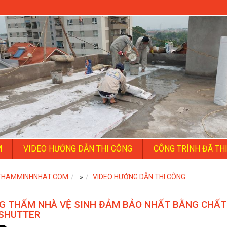
M
VIDEO HƯỚNG DẪN THI CÔNG
CÔNG TRÌNH ĐÃ TH
THAMMINHNHAT.COM
»
VIDEO HƯỚNG DẪN THI CÔNG
G THẤM NHÀ VỆ SINH ĐẢM BẢO NHẤT BẰNG CHẤT
SHUTTER