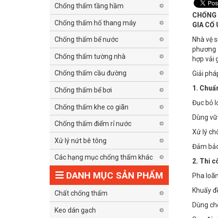
Chống thấm tầng hầm
CHỐNG 
Chống thấm hố thang máy
GIA CỐ
Nhà vệ s
Chống thấm bể nước
phương á
Chống thấm tường nhà
hợp vải 
Chống thấm cầu đường
Giải phá
1. Chuẩn
Chống thấm bể bơi
Đục bỏ l
Chống thấm khe co giãn
Dùng vữa
Chống thấm điểm rỉ nước
Xử lý ch
Xử lý nứt bê tông
Đảm bảo 
Các hạng mục chống thấm khác
2. Thi c
DANH MỤC SẢN PHẨM
Pha loãn
Khuấy đ
Chất chống thấm
Dùng chổ
Keo dán gạch