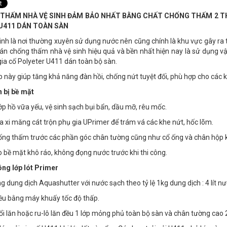
THẤM NHÀ VỆ SINH ĐẢM BẢO NHẤT BẰNG CHẤT CHỐNG THẤM 2 T
 U411 DÁN TOÀN SÀN
inh là nơi thường xuyên sử dụng nước nên cũng chính là khu vực gây ra 
n chống thấm nhà vệ sinh hiệu quả và bền nhất hiện nay là sử dụng vậ
gia cố Polyeter U411 dán toàn bộ sàn.
p này giúp tăng khả năng đàn hồi, chống nứt tuyệt đối, phù hợp cho các
 bị bề mặt
ớp hồ vữa yếu, vệ sinh sạch bụi bẩn, dầu mỡ, rêu mốc.
 xi măng cát trộn phụ gia UPrimer để trám vá các khe nứt, hốc lõm.
ống thấm trước các phần góc chân tường cũng như cổ ống và chân hộp 
bề mặt khô ráo, không đọng nước trước khi thi công.
ông lớp lót Primer
g dung dịch Aquashutter với nước sạch theo tỷ lệ 1kg dung dịch : 4 lít nư
ều bằng máy khuấy tốc độ thấp.
i lăn hoặc ru-lô lăn đều 1 lớp mỏng phủ toàn bộ sàn và chân tường cao