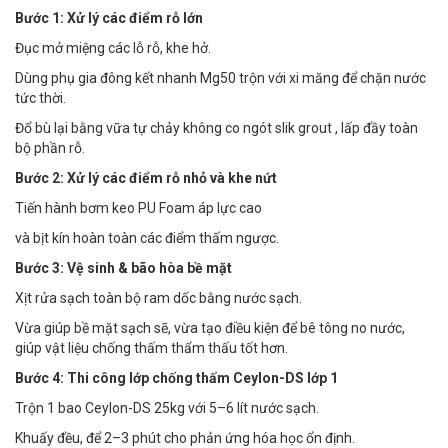
Bước 1: Xử lý các điểm rỗ lớn
Đục mở miệng các lỗ rỗ, khe hở.
Dùng phụ gia đông kết nhanh Mg50 trộn với xi măng để chặn nước
tức thời.
Đổ bù lại bằng vữa tự chảy không co ngót slik grout , lấp đầy toàn
bộ phần rỗ.
Bước 2: Xử lý các điểm rỗ nhỏ và khe nứt
Tiến hành bơm keo PU Foam áp lực cao
và bịt kín hoàn toàn các điểm thấm ngược.
Bước 3: Vệ sinh & bão hòa bề mặt
Xịt rửa sạch toàn bộ ram dốc bằng nước sạch.
Vừa giúp bề mặt sạch sẽ, vừa tạo điều kiện để bê tông no nước,
giúp vật liệu chống thấm thẩm thấu tốt hơn.
Bước 4: Thi công lớp chống thấm Ceylon-DS lớp 1
Trộn 1 bao Ceylon-DS 25kg với 5–6 lít nước sạch.
Khuấy đều, để 2–3 phút cho phản ứng hóa học ổn định.