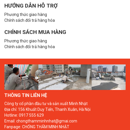
HƯỚNG DẪN HỖ TRỢ
Phương thức giao hàng
Chính sách đổi trả hàng hóa
CHÍNH SÁCH MUA HÀNG
Phương thức giao hàng
Chính sách đổi trả hàng hóa
THÔNG TIN LIÊN HỆ
Công ty cổ phần đầu tư và sản xuất Minh Nhật
Địa chỉ: 156 Khuất Duy Tiến, Thanh Xuân, Hà Nội
Hotline: 0917 555 629
Email: chongthamminhnhat@gmai.com
Fanpage:
CHỐNG THẤM MINH NHẬT