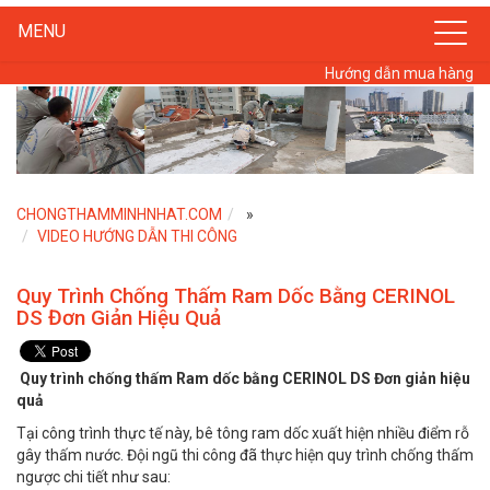
MENU
Hướng dẫn mua hàng
CHONGTHAMMINHNHAT.COM
»
VIDEO HƯỚNG DẪN THI CÔNG
Quy Trình Chống Thấm Ram Dốc Bằng CERINOL
DS Đơn Giản Hiệu Quả
Quy trình chống thấm Ram dốc bằng CERINOL DS Đơn giản hiệu
quả
Tại công trình thực tế này, bê tông ram dốc xuất hiện nhiều điểm rỗ
gây thấm nước. Đội ngũ thi công đã thực hiện quy trình chống thấm
ngược chi tiết như sau: