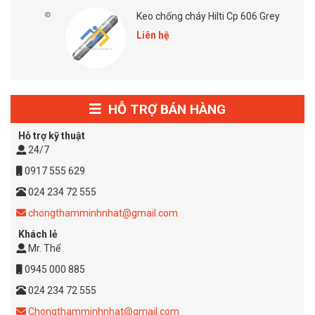
Keo chống cháy Hilti Cp 606 Grey
Liên hệ
HỖ TRỢ BÁN HÀNG
Hỗ trợ kỹ thuật
24/7
0917 555 629
024 234 72 555
chongthamminhnhat@gmail.com
Khách lẻ
Mr. Thể
0945 000 885
024 234 72 555
Chongthamminhnhat@gmail.com