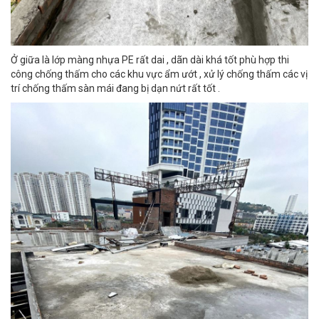
Ở giữa là lớp màng nhựa PE rất dai , dãn dài khá tốt phù hợp thi
công chống thấm cho các khu vực ẩm ướt , xử lý chống thấm các vị
trí chống thấm sàn mái đang bị dạn nứt rất tốt .