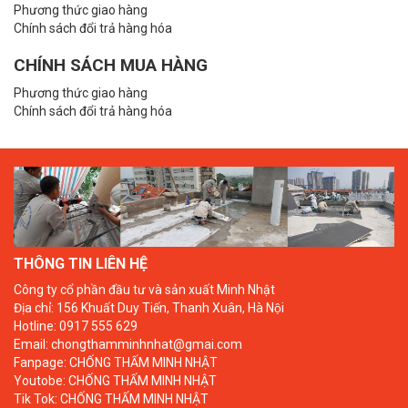
Phương thức giao hàng
Chính sách đổi trả hàng hóa
CHÍNH SÁCH MUA HÀNG
Phương thức giao hàng
Chính sách đổi trả hàng hóa
THÔNG TIN LIÊN HỆ
Công ty cổ phần đầu tư và sản xuất Minh Nhật
Địa chỉ: 156 Khuất Duy Tiến, Thanh Xuân, Hà Nội
Hotline: 0917 555 629
Email: chongthamminhnhat@gmai.com
Fanpage:
CHỐNG THẤM MINH NHẬT
Youtobe:
CHỐNG THẤM MINH NHẬT
Tik Tok:
CHỐNG THẤM MINH NHẬT