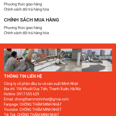
Phương thức giao hàng
Chính sách đổi trả hàng hóa
CHÍNH SÁCH MUA HÀNG
Phương thức giao hàng
Chính sách đổi trả hàng hóa
THÔNG TIN LIÊN HỆ
Công ty cổ phần đầu tư và sản xuất Minh Nhật
Địa chỉ: 156 Khuất Duy Tiến, Thanh Xuân, Hà Nội
Hotline: 0917 555 629
Email: chongthamminhnhat@gmai.com
Fanpage:
CHỐNG THẤM MINH NHẬT
Youtobe:
CHỐNG THẤM MINH NHẬT
Tik Tok:
CHỐNG THẤM MINH NHẬT