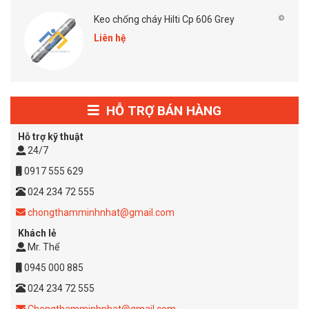
Keo chống cháy Hilti Cp 606 Grey
Liên hệ
HỖ TRỢ BÁN HÀNG
Hỗ trợ kỹ thuật
24/7
0917 555 629
024 234 72 555
chongthamminhnhat@gmail.com
Khách lẻ
Mr. Thể
0945 000 885
024 234 72 555
Chongthamminhnhat@gmail.com