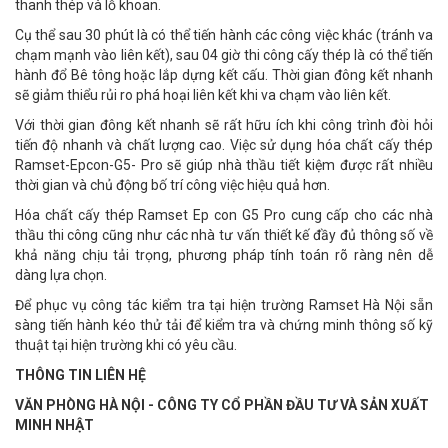
thanh thép và lỗ khoan.
Cụ thể sau 30 phút là có thể tiến hành các công việc khác (tránh va
chạm mạnh vào liên kết), sau 04 giờ thi công cấy thép là có thể tiến
hành đổ Bê tông hoặc lắp dựng kết cấu. Thời gian đông kết nhanh
sẽ giảm thiểu rủi ro phá hoại liên kết khi va chạm vào liên kết.
Với thời gian đông kết nhanh sẽ rất hữu ích khi công trình đòi hỏi
tiến độ nhanh và chất lượng cao. Việc sử dụng hóa chất cấy thép
Ramset-Epcon-G5- Pro sẽ giúp nhà thầu tiết kiệm được rất nhiều
thời gian và chủ động bố trí công việc hiệu quả hơn.
Hóa chất cấy thép Ramset Ep con G5 Pro cung cấp cho các nhà
thầu thi công cũng như các nhà tư vấn thiết kế đầy đủ thông số về
khả năng chịu tải trọng, phương pháp tính toán rõ ràng nên dễ
dàng lựa chọn.
Để phục vụ công tác kiểm tra tại hiện trường Ramset Hà Nội sẵn
sàng tiến hành kéo thử tải để kiểm tra và chứng minh thông số kỹ
thuật tại hiện trường khi có yêu cầu.
THÔNG TIN LIÊN HỆ
VĂN PHÒNG HÀ NỘI - CÔNG TY CỔ PHẦN ĐẦU TƯ VÀ SẢN XUẤT
MINH NHẬT