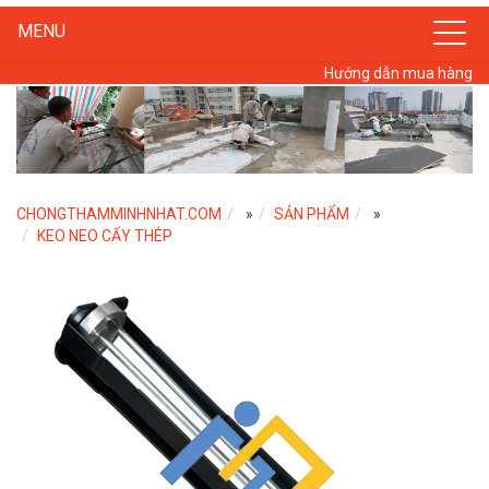
MENU
Hướng dẫn mua hàng
CHONGTHAMMINHNHAT.COM
»
SẢN PHẨM
»
KEO NEO CẤY THÉP