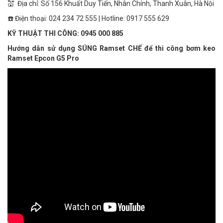
💒 Địa chỉ: Số 156 Khuất Duy Tiến, Nhân Chính, Thanh Xuân, Hà Nội
☎️ Điện thoại: 024 234 72 555 | Hotline: 0917 555 629
KỸ THUẬT THI CÔNG: 0945 000 885
Hướng dẫn sử dụng SÚNG Ramset CHẾ để thi công bơm keo
Ramset Epcon G5 Pro