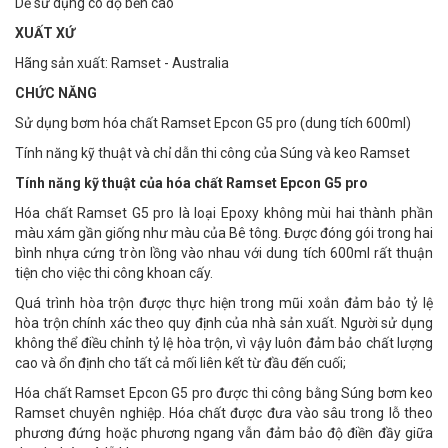
Dễ sử dụng có độ bền cao
XUẤT XỨ
Hãng sản xuất: Ramset - Australia
CHỨC NĂNG
Sử dụng bơm hóa chất Ramset Epcon G5 pro (dung tích 600ml)
Tính năng kỹ thuật và chỉ dẫn thi công của Súng và keo Ramset
Tính năng kỹ thuật của hóa chất Ramset Epcon G5 pro
Hóa chất Ramset G5 pro là loại Epoxy không mùi hai thành phần
màu xám gần giống như màu của Bê tông. Được đóng gói trong hai
bình nhựa cứng tròn lồng vào nhau với dung tích 600ml rất thuận
tiện cho việc thi công khoan cấy.
Quá trình hòa trộn được thực hiện trong mũi xoắn đảm bảo tỷ lệ
hòa trộn chính xác theo quy định của nhà sản xuất. Người sử dụng
không thể điều chỉnh tỷ lệ hòa trộn, vì vậy luôn đảm bảo chất lượng
cao và ổn định cho tất cả mối liên kết từ đầu đến cuối;
Hóa chất Ramset Epcon G5 pro được thi công bằng Súng bơm keo
Ramset chuyên nghiệp. Hóa chất được đưa vào sâu trong lỗ theo
phương đứng hoặc phương ngang vẫn đảm bảo độ điền đầy giữa