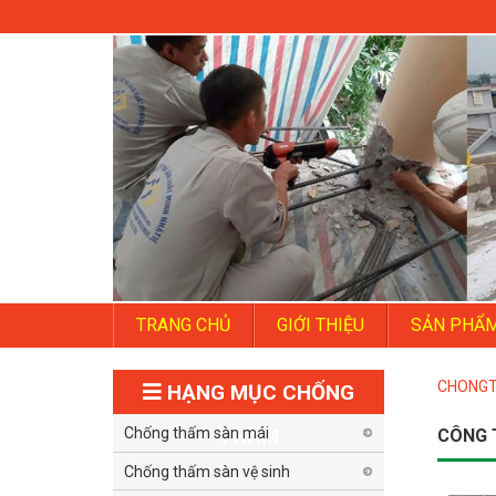
TRANG CHỦ
GIỚI THIỆU
SẢN PHẨ
CHONG
HẠNG MỤC CHỐNG
Chống thấm sàn mái
THẤM
CÔNG 
Chống thấm sàn vệ sinh