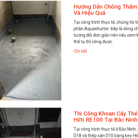
Hướng Dẫn Chống Thấm 
Và Hiệu Quả
Tại công trình thực tế, chúng tôi
phần Aquashutter. Đây là dòng ch
tương đối đơn giản nên nếu xem k
thể tự thi công được.
Chi tiết
Vữa ngăn cháy
Silicone chống
lan Hilti CP 636
cháy Hilti CP
606
Liên hệ
Liên hệ
Thi Công Khoan Cấy Th
Hilti RE100 Tại Bắc Ninh
Tại công trình thực tế ở Bắc Ninh
D18 và thép sàn D10 bằng keo Hil