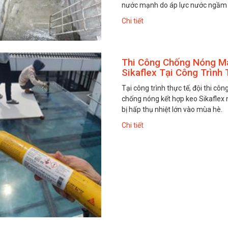
nước mạnh do áp lực nước ngầm l
Chi tiết
Thi Công Chống Nóng M
Sikaflex Tại Công Trình
Tại công trình thực tế, đội thi c
chống nóng kết hợp keo Sikaflex 
bị hấp thụ nhiệt lớn vào mùa hè.
Chi tiết