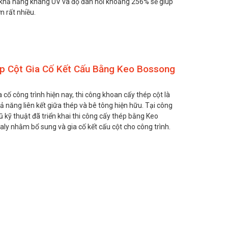
 khả năng kháng UV và độ đàn hồi khoảng 256% sẽ giúp
n rất nhiều.
p Cột Gia Cố Kết Cấu Bằng Keo Bossong
 cố công trình hiện nay, thi công khoan cấy thép cột là
ả năng liên kết giữa thép và bê tông hiện hữu. Tại công
 kỹ thuật đã triển khai thi công cấy thép bằng Keo
ly nhằm bổ sung và gia cố kết cấu cột cho công trình.