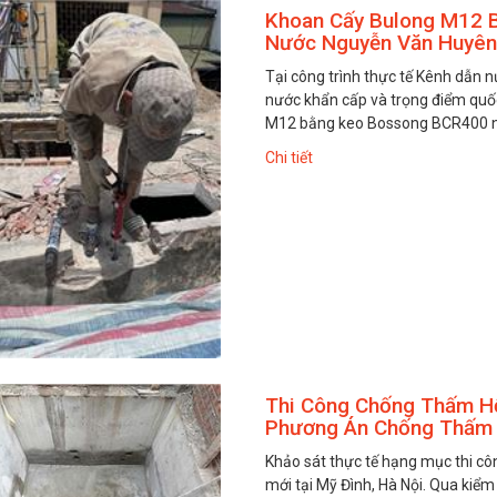
Khoan Cấy Bulong M12 
Nước Nguyễn Văn Huyên
Tại công trình thực tế Kênh dẫn 
nước khẩn cấp và trọng điểm quốc
M12 bằng keo Bossong BCR400 nh
Chi tiết
Thi Công Chống Thấm Hố
Phương Án Chống Thấm
Khảo sát thực tế hạng mục thi cô
mới tại Mỹ Đình, Hà Nội. Qua kiểm 