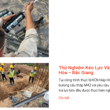
Thử Nghiệm Kéo Lực Và 
Hòa – Bắc Giang
Tại công trình thực tế KCN Hiệp 
bulong cẩu tháp M42 với yêu cầu c
tra lực kéo đều được thực hiện n
Chi tiết