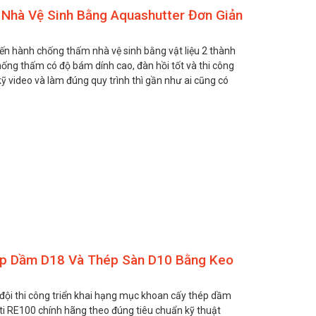
Nhà Vệ Sinh Bằng Aquashutter Đơn Giản
 tiến hành chống thấm nhà vệ sinh bằng vật liệu 2 thành
ống thấm có độ bám dính cao, đàn hồi tốt và thi công
ỹ video và làm đúng quy trình thì gần như ai cũng có
Keo chống
Băng quấn
cháy Hilti FS-
ngăn cháy lan
ONE MAX
Hilti CP 648
Liên hệ
Liên hệ
ép Dầm D18 Và Thép Sàn D10 Bằng Keo
, đội thi công triển khai hạng mục khoan cấy thép dầm
ti RE100 chính hãng theo đúng tiêu chuẩn kỹ thuật