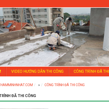
M
VIDEO HƯỚNG DẪN THI CÔNG
CÔNG TRÌNH ĐÃ TH
THAMMINHNHAT.COM
»
CÔNG TRÌNH ĐÃ THI CÔNG
TRÌNH ĐÃ THI CÔNG