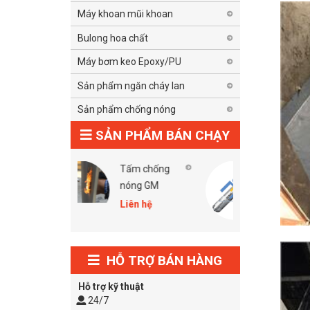
Máy khoan mũi khoan
Bulong hoa chất
Máy bơm keo Epoxy/PU
Sản phẩm ngăn cháy lan
Sản phẩm chống nóng
SẢN PHẨM BÁN CHẠY
Tấm chống
Keo chống
nóng GM
cháy Hilti Cp
606 Grey
Liên hệ
Liên hệ
HỖ TRỢ BÁN HÀNG
Hỗ trợ kỹ thuật
24/7