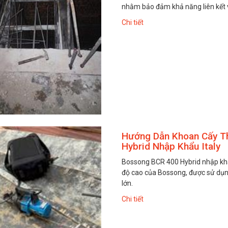
nhằm bảo đảm khả năng liên kết v
Chi tiết
Hướng Dẫn Khoan Cấy T
Hybrid Nhập Khẩu Italy
Bossong BCR 400 Hybrid nhập khẩ
độ cao của Bossong, được sử dụn
lớn.
Chi tiết