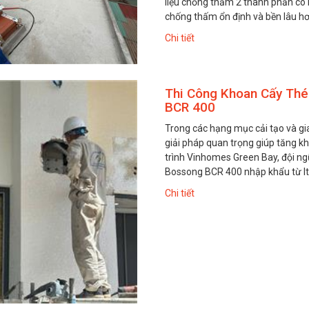
liệu chống thấm 2 thành phần có
chống thấm ổn định và bền lâu hơ
Chi tiết
Thi Công Khoan Cấy Thé
BCR 400
Trong các hạng mục cải tạo và gia
giải pháp quan trọng giúp tăng kh
trình Vinhomes Green Bay, đội ngũ
Bossong BCR 400 nhập khẩu từ Ita
Chi tiết