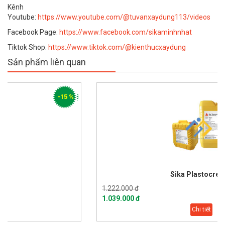
Kênh
Youtube:
https://www.youtube.com/@tuvanxaydung113/videos
Facebook Page:
https://www.facebook.com/sikaminhnhat
Tiktok Shop:
https://www.tiktok.com/@kienthucxaydung
Sản phẩm liên quan
-15 %
Sika Plastocrete N
1.222.000 đ
1.039.000 đ
Chi tiết