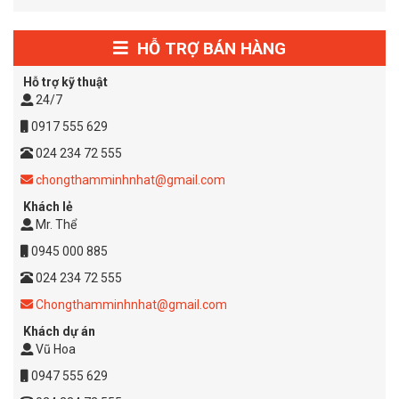
HỖ TRỢ BÁN HÀNG
Hỗ trợ kỹ thuật
24/7
0917 555 629
024 234 72 555
chongthamminhnhat@gmail.com
Khách lẻ
Mr. Thể
0945 000 885
024 234 72 555
Chongthamminhnhat@gmail.com
Khách dự án
Vũ Hoa
0947 555 629