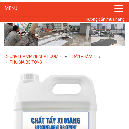
MENU
Hướng dẫn mua hàng
CHONGTHAMMINHNHAT.COM
»
SẢN PHẨM
»
PHỤ GIA BÊ TÔNG