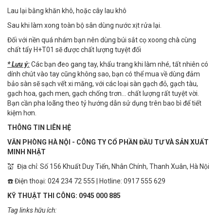
Lau lại bằng khăn khô, hoặc cây lau khô
Sau khi làm xong toàn bộ sân dùng nước xịt rửa lại.
Đối với nền quá nhám bạn nên dùng búi sắt cọ xoong chà cùng
chất tẩy H+T01 sẽ được chất lượng tuyệt đối
* Lưu ý:
Các bạn đeo gang tay, khẩu trang khi làm nhé, tất nhiên có
dính chút vào tay cũng không sao, bạn có thể mua về dùng đảm
bảo sàn sẽ sạch vết xi măng, với các loại sàn gạch đỏ, gạch tàu,
gạch hoa, gạch men, gạch chống trơn… chất lượng rất tuyệt vời.
Bạn cần pha loãng theo tỷ hướng dẫn sử dụng trên bao bì để tiết
kiệm hơn.
THÔNG TIN LIÊN HỆ
VĂN PHÒNG HÀ NỘI - CÔNG TY CỔ PHẦN ĐẦU TƯ VÀ SẢN XUẤT
MINH NHẬT
💒 Địa chỉ: Số 156 Khuất Duy Tiến, Nhân Chính, Thanh Xuân, Hà Nội
☎️ Điện thoại: 024 234 72 555 | Hotline: 0917 555 629
KỸ THUẬT THI CÔNG: 0945 000 885
Tag links hữu ích: