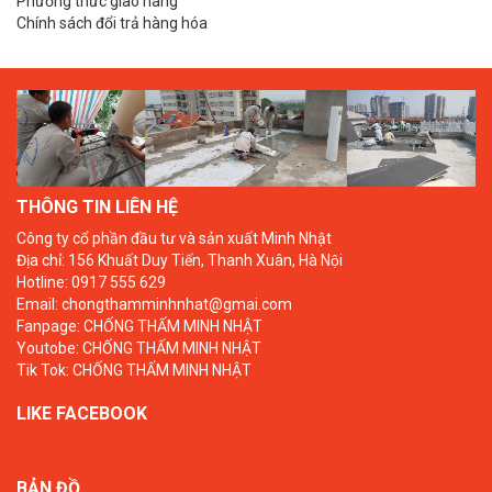
Phương thức giao hàng
Chính sách đổi trả hàng hóa
THÔNG TIN LIÊN HỆ
Công ty cổ phần đầu tư và sản xuất Minh Nhật
Địa chỉ: 156 Khuất Duy Tiến, Thanh Xuân, Hà Nội
Hotline: 0917 555 629
Email: chongthamminhnhat@gmai.com
Fanpage:
CHỐNG THẤM MINH NHẬT
Youtobe:
CHỐNG THẤM MINH NHẬT
Tik Tok:
CHỐNG THẤM MINH NHẬT
LIKE FACEBOOK
BẢN ĐỒ