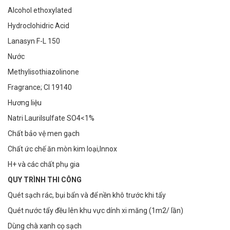
Alcohol ethoxylated
Hydroclohidric Acid
Lanasyn F-L 150
Nước
Methylisothiazolinone
Fragrance; Cl 19140
Hương liệu
Natri Laurilsulfate SO4<1%
Chất bảo vệ men gạch
Chất ức chế ăn mòn kim loại,Innox
H+ và các chất phụ gia
QUY TRÌNH THI CÔNG
Quét sạch rác, bụi bẩn và để nền khô trước khi tẩy
Quét nước tẩy đều lên khu vực dính xi măng (1m2/ lần)
Dùng chà xanh cọ sạch