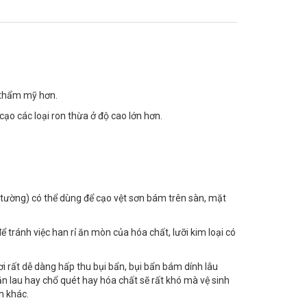
 thẩm mỹ hơn.
ạo các loại ron thừa ở độ cao lớn hơn.
ơn tường) có thể dùng để cạo vệt sơn bám trên sàn, mặt
 tránh việc han rỉ ăn mòn của hóa chất, lưỡi kim loại có
 rất dễ dàng hấp thu bụi bẩn, bụi bẩn bám dính lâu
n lau hay chổ quét hay hóa chất sẽ rất khó mà vệ sinh
n khác.