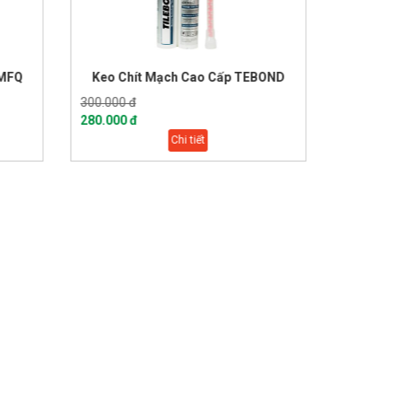
ch Cao Cấp TEBOND
Keo chít mạch TILEBOND Epoxy 2
thành phần
280.000 đ
280.000 đ
Chi tiết
Chi tiết