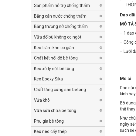
THÔN
Sản phẩm hỗ trợ chống thấm
Dao dũi
Băng cản nước chống thấm
MÔ TẢ 
Băng trương nở chống thấm
– 1 dao 
Vữa đổ bù không co ngót
– Công 
Keo trám khe co giãn
– Lưỡi d
Chất kết nối đổ bê tông
Keo xử lý nứt bê tông
Mô tả
Keo Epoxy Sika
Dao sủi 
Chất tăng cứng sàn betong
kính hay
Vữa khô
Bộ dụng 
thể thay
Vữa sửa chữa bê tông
Như chún
Phụ gia bê tông
ngày sẽ 
sạch sẽ 
Keo neo cấy thép