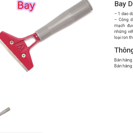
Bay D
– 1 dao d
– Công d
mạch đượ
những vết
loại ron t
Thông
Bán hàng 
Bán hàng 