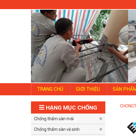
TRANG CHỦ
GIỚI THIỆU
SẢN PHẨ
CHONG
HẠNG MỤC CHỐNG
Chống thấm sàn mái
THẤM
Chống thấm sàn vệ sinh