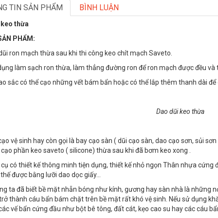
G TIN SẢN PHẨM
BÌNH LUẬN
 keo thừa
SẢN PHẨM:
dũi ron mạch thừa sau khi thi công keo chít mạch Saveto.
dụng làm sạch ron thừa, làm thẳng đường ron để ron mạch được đều và
ao sắc có thể cạo những vết bám bẩn hoặc có thể lắp thêm thanh dài để c
Dao dũi keo thừa
cạo vệ sinh hay còn gọi là bay cạo sàn ( dũi cạo sàn, dao cạo sơn, sủi s
 cạo phần keo saveto ( silicone) thừa sau khi đã bơm keo xong .
cụ có thiết kế thông minh tiện dụng, thiết kế nhỏ ngọn Thân nhựa cứng để
 thế được bằng lưỡi dao dọc giấy…
g ta đã biết bề mặt nhẵn bóng như kính, gương hay sàn nhà là những nơi
trở thành cáu bẩn bám chặt trên bề mặt rất khó vệ sinh. Nếu sử dụng khă
các vế bẩn cứng đầu như bột bê tông, đất cát, kẹo cao su hay các cáu bẩ