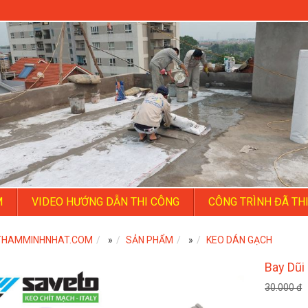
M
VIDEO HƯỚNG DẪN THI CÔNG
CÔNG TRÌNH ĐÃ TH
THAMMINHNHAT.COM
»
SẢN PHẨM
»
KEO DÁN GẠCH
Bay Dũi
30.000 đ