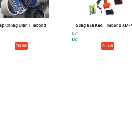
Súng Bắn Keo Tilebond XM-MFQ
Keo Chít Mạ
0 đ
300.000 đ
0 đ
280.000 đ
Chi tiết