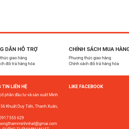
G DẪN HỖ TRỢ
CHÍNH SÁCH MUA HÀN
thức giao hàng
Phương thức giao hàng
ch đổi trả hàng hóa
Chính sách đổi trả hàng hóa
TIN LIÊN HỆ
LIKE FACEBOOK
cổ phần đầu tư và sản xuất Minh
 156 Khuất Duy Tiến, Thanh Xuân,
 0917 555 629
chongthamminhnhat@gmai.com