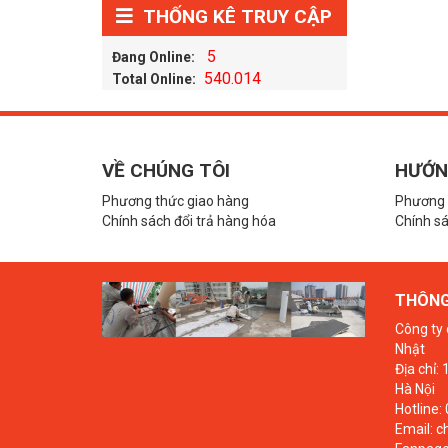
THỐNG KÊ TRUY CẬP
5
Đang Online:
540.014
Total Online:
VỀ CHÚNG TÔI
HƯỚN
Phương thức giao hàng
Phương 
Chính sách đổi trả hàng hóa
Chính sá
THÔNG 
Công ty 
Nhật
Địa chỉ:
Hà Nội
Hotline:
Email: 