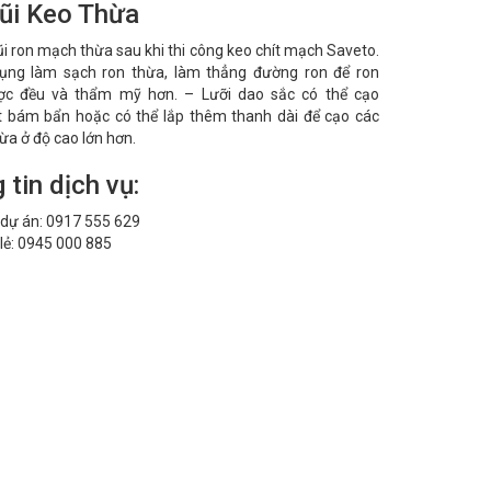
ũi Keo Thừa
ũi ron mạch thừa sau khi thi công keo chít mạch Saveto.
ụng làm sạch ron thừa, làm thẳng đường ron để ron
c đều và thẩm mỹ hơn. – Lưỡi dao sắc có thể cạo
 bám bẩn hoặc có thể lắp thêm thanh dài để cạo các
hừa ở độ cao lớn hơn.
 tin dịch vụ:
dự án: 0917 555 629
lẻ: 0945 000 885