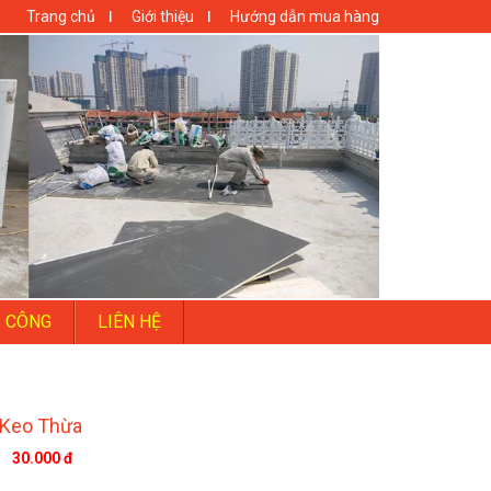
Trang chủ
Giới thiệu
Hướng dẫn mua hàng
I CÔNG
LIÊN HỆ
 Keo Thừa
30.000 đ