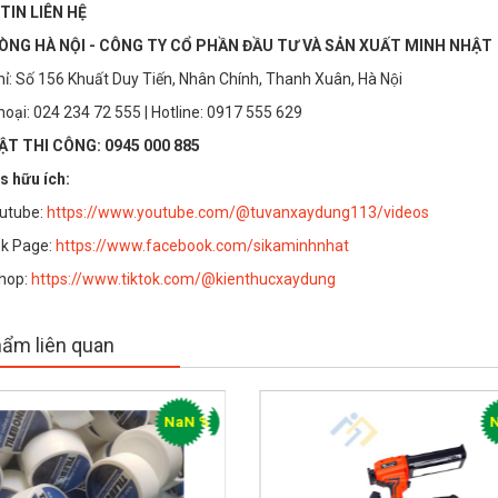
TIN LIÊN HỆ
ÒNG HÀ NỘI - CÔNG TY CỔ PHẦN ĐẦU TƯ VÀ SẢN XUẤT MINH NHẬT
hỉ: Số 156 Khuất Duy Tiến, Nhân Chính, Thanh Xuân, Hà Nội
thoại: 024 234 72 555 | Hotline: 0917 555 629
T THI CÔNG: 0945 000 885
s hữu ích:
utube:
https://www.youtube.com/@tuvanxaydung113/videos
k Page:
https://www.facebook.com/sikaminhnhat
Vữa ngăn cháy
Silicone chống
Shop:
https://www.tiktok.com/@kienthucxaydung
lan Hilti CP 636
cháy Hilti CP
606
Liên hệ
Liên hệ
ẩm liên quan
NaN %