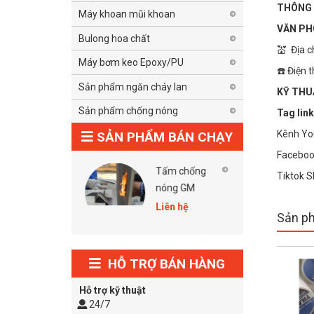
THÔNG 
Máy khoan mũi khoan
VĂN PH
Bulong hoa chất
💒 Địa c
Máy bơm keo Epoxy/PU
☎️ Điện 
Sản phẩm ngăn cháy lan
KỸ THUẬ
Sản phẩm chống nóng
Tag link
Kênh Yo
SẢN PHẨM BÁN CHẠY
Faceboo
Tấm chống
Keo chống
Tiktok 
nóng GM
cháy Hilti Cp
606 Grey
Liên hệ
Liên hệ
Sản ph
HỖ TRỢ BÁN HÀNG
-43 %
NaN %
Hỗ trợ kỹ thuật
24/7