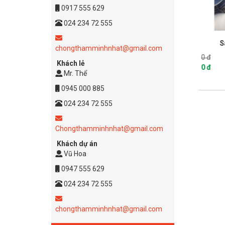
0917 555 629
024 234 72 555
eo Chà Ron mạch gạch
Sáp Chống Dính Tilebond
chongthamminhnhat@gmail.com
0 đ
Khách lẻ
0 đ
Mr. Thể
Chi tiết
Chi tiết
0945 000 885
024 234 72 555
Chongthamminhnhat@gmail.com
Khách dự án
Vũ Hoa
0947 555 629
024 234 72 555
chongthamminhnhat@gmail.com